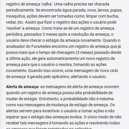
registro de ameaça 'calha'. Uma calha precisa ser checada
periodicamente. Se encontrada água parada, ovos, larvas, pupas,
mosquitos, ações devem ser tomadas como: limpar com bucha,
vedar, etc. Assim que fizer o registro das ações o usuário pode
'resolver' a ameaça. Como trata-se de um registro de ameaça
periódica, passados 3 meses após a resolução da ameaça, o
usuário deve checar o estágio da ameaça novamente. Quando o
analisador do FuraAedes encontra um registro de ameaça que já
possui mais que o tempo de checagem (3 meses) passado desde
a última ação, ele gera automaticamente um novo registro de
ameaça para que o usuário o resolva, tomando as ações
novamente. Quando isso ocorre, uma mensagem de 'novo ciclo
de ameaça' é gerada pelo aplicativo, alertando o usuário.
Alerta de ameaça:
as mensagens de alerta de ameaça ocorrem
quando um registro de ameaça possui alta probabilidade de
mudar de estágio. Entretanto, a probabilidade não é máxima
como nas mensagens de mudança de estágio de ameaça. Os
alertas servem para incentivar o usuário a tomar ações e não
esperar que o estágio das ameaças evolua. O único modo de não
receber tais mensagens é tomando as ações e resolvendo todas