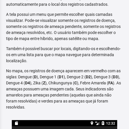
automaticamente para o local dos registros cadastrados.
A tela possui um menu que permite escolher quais camadas
visualizar. Pode-se visualizar somente os registros de doença,
somente os registros de ameaça pendente, somente os registros
de ameaça resolvidos, etc. O usuário também pode escolher o
tipo de mapa entre híbrido, apenas satélite ou mapa.
Também é possível buscar por locais, digitando-os e escolhendo-
os em uma lista para que o mapa navegue para determinada
localização.
No mapa, os registros de doença aparecem em vermelho com as
siglas: Dengue (
D
), Dengue 1 (
D1
), Dengue 2 (
D2
), Dengue 3 (
D3
),
Dengue 4 (
D4
), Zika (
Z
), Chikungunya (
C
), Febre Amarela (
FA
). As
ameaças possuem uma imagem cada. Seus indicadores são
amarelos para ameaças pendentes (aquelas que ainda não
foram resolvidas) e verdes para as ameaças que já foram
resolvidas.