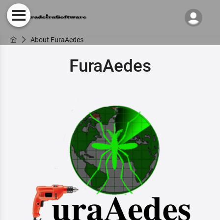
About FuraAedes
FuraAedes