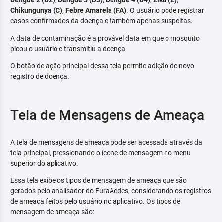
Dengue 2 (D2)
,
Dengue 3 (D3)
,
Dengue 4 (D4)
,
Zika (Z)
,
Chikungunya (C)
,
Febre Amarela (FA)
. O usuário pode registrar
casos confirmados da doença e também apenas suspeitas.
A data de contaminação é a provável data em que o mosquito
picou o usuário e transmitiu a doença.
O botão de ação principal dessa tela permite adição de novo
registro de doença.
Tela de Mensagens de Ameaça
A tela de mensagens de ameaça pode ser acessada através da
tela principal, pressionando o ícone de mensagem no menu
superior do aplicativo.
Essa tela exibe os tipos de mensagem de ameaça que são
gerados pelo analisador do FuraAedes, considerando os registros
de ameaça feitos pelo usuário no aplicativo. Os tipos de
mensagem de ameaça são: