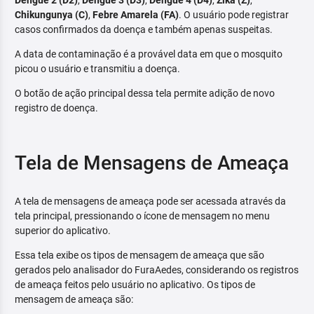
Dengue 2 (D2)
,
Dengue 3 (D3)
,
Dengue 4 (D4)
,
Zika (Z)
,
Chikungunya (C)
,
Febre Amarela (FA)
. O usuário pode registrar
casos confirmados da doença e também apenas suspeitas.
A data de contaminação é a provável data em que o mosquito
picou o usuário e transmitiu a doença.
O botão de ação principal dessa tela permite adição de novo
registro de doença.
Tela de Mensagens de Ameaça
A tela de mensagens de ameaça pode ser acessada através da
tela principal, pressionando o ícone de mensagem no menu
superior do aplicativo.
Essa tela exibe os tipos de mensagem de ameaça que são
gerados pelo analisador do FuraAedes, considerando os registros
de ameaça feitos pelo usuário no aplicativo. Os tipos de
mensagem de ameaça são: