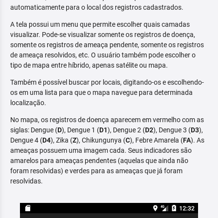
automaticamente para o local dos registros cadastrados.
A tela possui um menu que permite escolher quais camadas
visualizar. Pode-se visualizar somente os registros de doença,
somente os registros de ameaça pendente, somente os registros
de ameaça resolvidos, etc. O usuário também pode escolher o
tipo de mapa entre híbrido, apenas satélite ou mapa.
Também é possível buscar por locais, digitando-os e escolhendo-
os em uma lista para que o mapa navegue para determinada
localização.
No mapa, os registros de doença aparecem em vermelho com as
siglas: Dengue (
D
), Dengue 1 (
D1
), Dengue 2 (
D2
), Dengue 3 (
D3
),
Dengue 4 (
D4
), Zika (
Z
), Chikungunya (
C
), Febre Amarela (
FA
). As
ameaças possuem uma imagem cada. Seus indicadores são
amarelos para ameaças pendentes (aquelas que ainda não
foram resolvidas) e verdes para as ameaças que já foram
resolvidas.