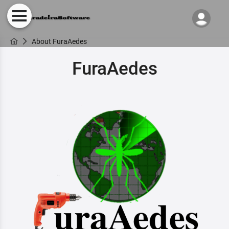
About FuraAedes
FuraAedes