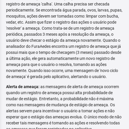
registro de ameaça 'calha'. Uma calha precisa ser checada
periodicamente. Se encontrada água parada, ovos, larvas, pupas,
mosquitos, ações devem ser tomadas como: limpar com bucha,
vedar, etc. Assim que fizer o registro das ações o usuário pode
'resolver' a ameaça. Como trata-se de um registro de ameaça
periódica, passados 3 meses após a resolução da ameaça, o
usuário deve checar o estágio da ameaça novamente. Quando o
analisador do FuraAedes encontra um registro de ameaça que já
possui mais que o tempo de checagem (3 meses) passado desde
a última ação, ele gera automaticamente um novo registro de
ameaça para que o usuário o resolva, tomando as ações
novamente. Quando isso ocorre, uma mensagem de 'novo ciclo
de ameaça' é gerada pelo aplicativo, alertando o usuário.
Alerta de ameaça:
as mensagens de alerta de ameaça ocorrem
quando um registro de ameaça possui alta probabilidade de
mudar de estágio. Entretanto, a probabilidade não é máxima
como nas mensagens de mudança de estágio de ameaça. Os
alertas servem para incentivar o usuário a tomar ações e não
esperar que o estágio das ameaças evolua. O único modo de não
receber tais mensagens é tomando as ações e resolvendo todas