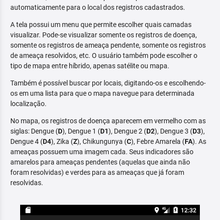
automaticamente para o local dos registros cadastrados.
A tela possui um menu que permite escolher quais camadas
visualizar. Pode-se visualizar somente os registros de doença,
somente os registros de ameaça pendente, somente os registros
de ameaça resolvidos, etc. O usuário também pode escolher o
tipo de mapa entre híbrido, apenas satélite ou mapa.
Também é possível buscar por locais, digitando-os e escolhendo-
os em uma lista para que o mapa navegue para determinada
localização.
No mapa, os registros de doença aparecem em vermelho com as
siglas: Dengue (
D
), Dengue 1 (
D1
), Dengue 2 (
D2
), Dengue 3 (
D3
),
Dengue 4 (
D4
), Zika (
Z
), Chikungunya (
C
), Febre Amarela (
FA
). As
ameaças possuem uma imagem cada. Seus indicadores são
amarelos para ameaças pendentes (aquelas que ainda não
foram resolvidas) e verdes para as ameaças que já foram
resolvidas.