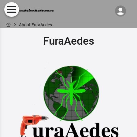
About FuraAedes
FuraAedes