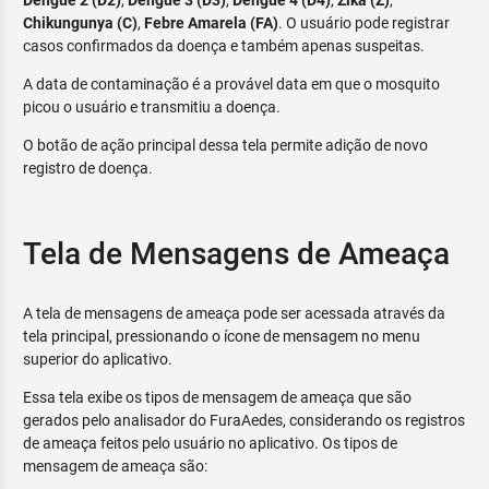
Dengue 2 (D2)
,
Dengue 3 (D3)
,
Dengue 4 (D4)
,
Zika (Z)
,
Chikungunya (C)
,
Febre Amarela (FA)
. O usuário pode registrar
casos confirmados da doença e também apenas suspeitas.
A data de contaminação é a provável data em que o mosquito
picou o usuário e transmitiu a doença.
O botão de ação principal dessa tela permite adição de novo
registro de doença.
Tela de Mensagens de Ameaça
A tela de mensagens de ameaça pode ser acessada através da
tela principal, pressionando o ícone de mensagem no menu
superior do aplicativo.
Essa tela exibe os tipos de mensagem de ameaça que são
gerados pelo analisador do FuraAedes, considerando os registros
de ameaça feitos pelo usuário no aplicativo. Os tipos de
mensagem de ameaça são: