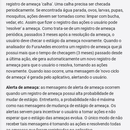
registro de ameaça 'calha'. Uma calha precisa ser checada
periodicamente. Se encontrada água parada, ovos, larvas, pupas,
mosquitos, ações devem ser tomadas como: limpar com bucha,
vedar, etc. Assim que fizer o registro das ações o usuário pode
'resolver' a ameaça. Como trata-se de um registro de ameaça
periódica, passados 3 meses após a resolução da ameaça, o
usuário deve checar o estágio da ameaça novamente. Quando o
analisador do FuraAedes encontra um registro de ameaça que já
possui mais que o tempo de checagem (3 meses) passado desde
a última ação, ele gera automaticamente um novo registro de
ameaça para que o usuário o resolva, tomando as ações
novamente. Quando isso ocorre, uma mensagem de 'novo ciclo
de ameaça' é gerada pelo aplicativo, alertando o usuário.
Alerta de ameaça:
as mensagens de alerta de ameaça ocorrem
quando um registro de ameaça possui alta probabilidade de
mudar de estágio. Entretanto, a probabilidade não é máxima
como nas mensagens de mudança de estágio de ameaça. Os
alertas servem para incentivar o usuário a tomar ações e não
esperar que o estágio das ameaças evolua. O único modo de não
receber tais mensagens é tomando as ações e resolvendo todas