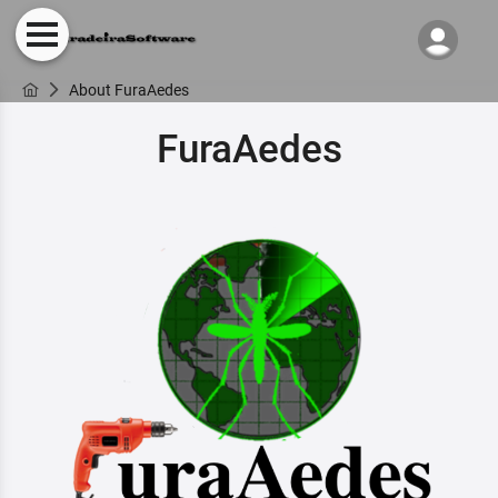
About FuraAedes
FuraAedes