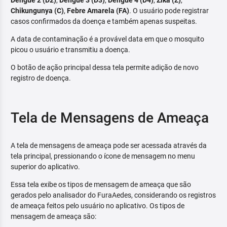
Dengue 2 (D2)
,
Dengue 3 (D3)
,
Dengue 4 (D4)
,
Zika (Z)
,
Chikungunya (C)
,
Febre Amarela (FA)
. O usuário pode registrar
casos confirmados da doença e também apenas suspeitas.
A data de contaminação é a provável data em que o mosquito
picou o usuário e transmitiu a doença.
O botão de ação principal dessa tela permite adição de novo
registro de doença.
Tela de Mensagens de Ameaça
A tela de mensagens de ameaça pode ser acessada através da
tela principal, pressionando o ícone de mensagem no menu
superior do aplicativo.
Essa tela exibe os tipos de mensagem de ameaça que são
gerados pelo analisador do FuraAedes, considerando os registros
de ameaça feitos pelo usuário no aplicativo. Os tipos de
mensagem de ameaça são: