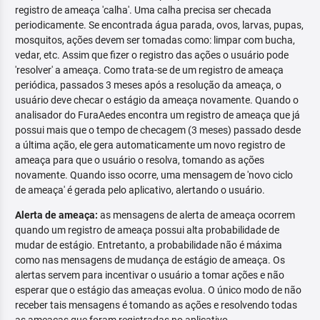
registro de ameaça 'calha'. Uma calha precisa ser checada
periodicamente. Se encontrada água parada, ovos, larvas, pupas,
mosquitos, ações devem ser tomadas como: limpar com bucha,
vedar, etc. Assim que fizer o registro das ações o usuário pode
'resolver' a ameaça. Como trata-se de um registro de ameaça
periódica, passados 3 meses após a resolução da ameaça, o
usuário deve checar o estágio da ameaça novamente. Quando o
analisador do FuraAedes encontra um registro de ameaça que já
possui mais que o tempo de checagem (3 meses) passado desde
a última ação, ele gera automaticamente um novo registro de
ameaça para que o usuário o resolva, tomando as ações
novamente. Quando isso ocorre, uma mensagem de 'novo ciclo
de ameaça' é gerada pelo aplicativo, alertando o usuário.
Alerta de ameaça:
as mensagens de alerta de ameaça ocorrem
quando um registro de ameaça possui alta probabilidade de
mudar de estágio. Entretanto, a probabilidade não é máxima
como nas mensagens de mudança de estágio de ameaça. Os
alertas servem para incentivar o usuário a tomar ações e não
esperar que o estágio das ameaças evolua. O único modo de não
receber tais mensagens é tomando as ações e resolvendo todas