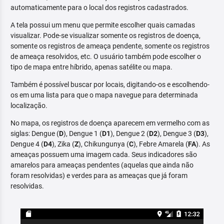
automaticamente para o local dos registros cadastrados.
A tela possui um menu que permite escolher quais camadas
visualizar. Pode-se visualizar somente os registros de doença,
somente os registros de ameaça pendente, somente os registros
de ameaça resolvidos, etc. O usuário também pode escolher o
tipo de mapa entre híbrido, apenas satélite ou mapa.
Também é possível buscar por locais, digitando-os e escolhendo-
os em uma lista para que o mapa navegue para determinada
localização.
No mapa, os registros de doença aparecem em vermelho com as
siglas: Dengue (
D
), Dengue 1 (
D1
), Dengue 2 (
D2
), Dengue 3 (
D3
),
Dengue 4 (
D4
), Zika (
Z
), Chikungunya (
C
), Febre Amarela (
FA
). As
ameaças possuem uma imagem cada. Seus indicadores são
amarelos para ameaças pendentes (aquelas que ainda não
foram resolvidas) e verdes para as ameaças que já foram
resolvidas.