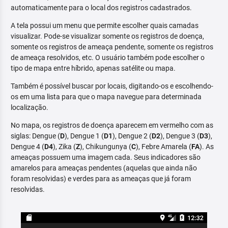
automaticamente para o local dos registros cadastrados.
A tela possui um menu que permite escolher quais camadas
visualizar. Pode-se visualizar somente os registros de doença,
somente os registros de ameaça pendente, somente os registros
de ameaça resolvidos, etc. O usuário também pode escolher o
tipo de mapa entre híbrido, apenas satélite ou mapa.
Também é possível buscar por locais, digitando-os e escolhendo-
os em uma lista para que o mapa navegue para determinada
localização.
No mapa, os registros de doença aparecem em vermelho com as
siglas: Dengue (
D
), Dengue 1 (
D1
), Dengue 2 (
D2
), Dengue 3 (
D3
),
Dengue 4 (
D4
), Zika (
Z
), Chikungunya (
C
), Febre Amarela (
FA
). As
ameaças possuem uma imagem cada. Seus indicadores são
amarelos para ameaças pendentes (aquelas que ainda não
foram resolvidas) e verdes para as ameaças que já foram
resolvidas.