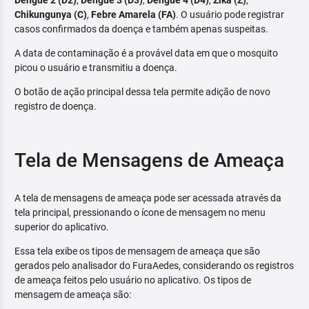
Dengue 2 (D2)
,
Dengue 3 (D3)
,
Dengue 4 (D4)
,
Zika (Z)
,
Chikungunya (C)
,
Febre Amarela (FA)
. O usuário pode registrar
casos confirmados da doença e também apenas suspeitas.
A data de contaminação é a provável data em que o mosquito
picou o usuário e transmitiu a doença.
O botão de ação principal dessa tela permite adição de novo
registro de doença.
Tela de Mensagens de Ameaça
A tela de mensagens de ameaça pode ser acessada através da
tela principal, pressionando o ícone de mensagem no menu
superior do aplicativo.
Essa tela exibe os tipos de mensagem de ameaça que são
gerados pelo analisador do FuraAedes, considerando os registros
de ameaça feitos pelo usuário no aplicativo. Os tipos de
mensagem de ameaça são: