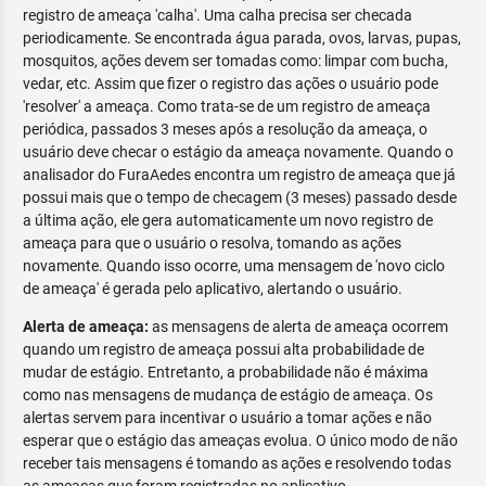
registro de ameaça 'calha'. Uma calha precisa ser checada
periodicamente. Se encontrada água parada, ovos, larvas, pupas,
mosquitos, ações devem ser tomadas como: limpar com bucha,
vedar, etc. Assim que fizer o registro das ações o usuário pode
'resolver' a ameaça. Como trata-se de um registro de ameaça
periódica, passados 3 meses após a resolução da ameaça, o
usuário deve checar o estágio da ameaça novamente. Quando o
analisador do FuraAedes encontra um registro de ameaça que já
possui mais que o tempo de checagem (3 meses) passado desde
a última ação, ele gera automaticamente um novo registro de
ameaça para que o usuário o resolva, tomando as ações
novamente. Quando isso ocorre, uma mensagem de 'novo ciclo
de ameaça' é gerada pelo aplicativo, alertando o usuário.
Alerta de ameaça:
as mensagens de alerta de ameaça ocorrem
quando um registro de ameaça possui alta probabilidade de
mudar de estágio. Entretanto, a probabilidade não é máxima
como nas mensagens de mudança de estágio de ameaça. Os
alertas servem para incentivar o usuário a tomar ações e não
esperar que o estágio das ameaças evolua. O único modo de não
receber tais mensagens é tomando as ações e resolvendo todas