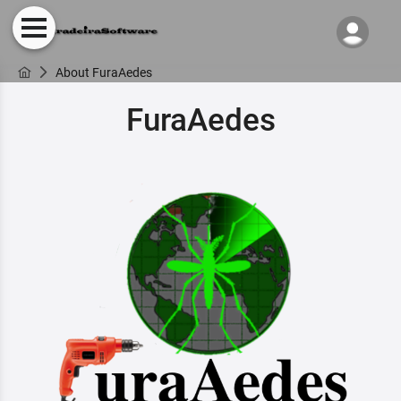
About FuraAedes
FuraAedes