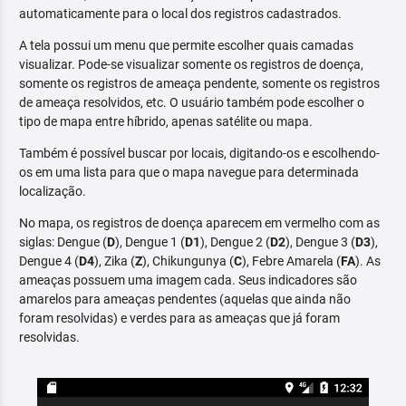
automaticamente para o local dos registros cadastrados.
A tela possui um menu que permite escolher quais camadas
visualizar. Pode-se visualizar somente os registros de doença,
somente os registros de ameaça pendente, somente os registros
de ameaça resolvidos, etc. O usuário também pode escolher o
tipo de mapa entre híbrido, apenas satélite ou mapa.
Também é possível buscar por locais, digitando-os e escolhendo-
os em uma lista para que o mapa navegue para determinada
localização.
No mapa, os registros de doença aparecem em vermelho com as
siglas: Dengue (
D
), Dengue 1 (
D1
), Dengue 2 (
D2
), Dengue 3 (
D3
),
Dengue 4 (
D4
), Zika (
Z
), Chikungunya (
C
), Febre Amarela (
FA
). As
ameaças possuem uma imagem cada. Seus indicadores são
amarelos para ameaças pendentes (aquelas que ainda não
foram resolvidas) e verdes para as ameaças que já foram
resolvidas.