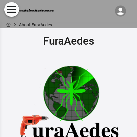
About FuraAedes
FuraAedes