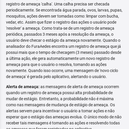
registro de ameaça 'calha'. Uma calha precisa ser checada
periodicamente. Se encontrada água parada, ovos, larvas, pupas,
mosquitos, ações devem ser tomadas como: limpar com bucha,
vedar, etc. Assim que fizer o registro das ações o usuário pode
'resolver' a ameaça. Como trata-se de um registro de ameaça
periódica, passados 3 meses após a resolução da ameaça, o
usuário deve checar o estágio da ameaça novamente. Quando o
analisador do FuraAedes encontra um registro de ameaça que já
possui mais que o tempo de checagem (3 meses) passado desde
a última ação, ele gera automaticamente um novo registro de
ameaça para que o usuário o resolva, tomando as ações
novamente. Quando isso ocorre, uma mensagem de 'novo ciclo
de ameaça' é gerada pelo aplicativo, alertando o usuário.
Alerta de ameaça:
as mensagens de alerta de ameaça ocorrem
quando um registro de ameaça possui alta probabilidade de
mudar de estágio. Entretanto, a probabilidade não é máxima
como nas mensagens de mudança de estágio de ameaça. Os
alertas servem para incentivar o usuário a tomar ações e não
esperar que o estágio das ameaças evolua. O único modo de não
receber tais mensagens é tomando as ações e resolvendo todas