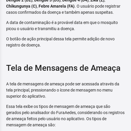
Dengue 2 (D2)
,
Dengue 3 (D3)
,
Dengue 4 (D4)
,
Zika (Z)
,
Chikungunya (C)
,
Febre Amarela (FA)
. O usuário pode registrar
casos confirmados da doença e também apenas suspeitas.
A data de contaminação é a provável data em que o mosquito
picou o usuário e transmitiu a doença.
O botão de ação principal dessa tela permite adição de novo
registro de doença.
Tela de Mensagens de Ameaça
A tela de mensagens de ameaça pode ser acessada através da
tela principal, pressionando o ícone de mensagem no menu
superior do aplicativo.
Essa tela exibe os tipos de mensagem de ameaça que são
gerados pelo analisador do FuraAedes, considerando os registros
de ameaça feitos pelo usuário no aplicativo. Os tipos de
mensagem de ameaça são: