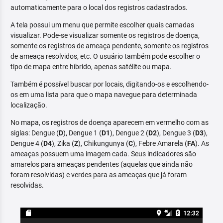
automaticamente para o local dos registros cadastrados.
A tela possui um menu que permite escolher quais camadas
visualizar. Pode-se visualizar somente os registros de doença,
somente os registros de ameaça pendente, somente os registros
de ameaça resolvidos, etc. O usuário também pode escolher o
tipo de mapa entre híbrido, apenas satélite ou mapa.
Também é possível buscar por locais, digitando-os e escolhendo-
os em uma lista para que o mapa navegue para determinada
localização.
No mapa, os registros de doença aparecem em vermelho com as
siglas: Dengue (
D
), Dengue 1 (
D1
), Dengue 2 (
D2
), Dengue 3 (
D3
),
Dengue 4 (
D4
), Zika (
Z
), Chikungunya (
C
), Febre Amarela (
FA
). As
ameaças possuem uma imagem cada. Seus indicadores são
amarelos para ameaças pendentes (aquelas que ainda não
foram resolvidas) e verdes para as ameaças que já foram
resolvidas.