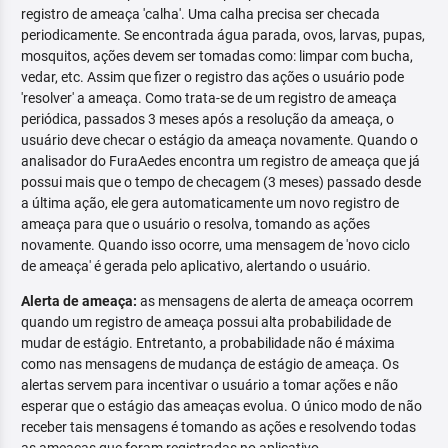
registro de ameaça 'calha'. Uma calha precisa ser checada
periodicamente. Se encontrada água parada, ovos, larvas, pupas,
mosquitos, ações devem ser tomadas como: limpar com bucha,
vedar, etc. Assim que fizer o registro das ações o usuário pode
'resolver' a ameaça. Como trata-se de um registro de ameaça
periódica, passados 3 meses após a resolução da ameaça, o
usuário deve checar o estágio da ameaça novamente. Quando o
analisador do FuraAedes encontra um registro de ameaça que já
possui mais que o tempo de checagem (3 meses) passado desde
a última ação, ele gera automaticamente um novo registro de
ameaça para que o usuário o resolva, tomando as ações
novamente. Quando isso ocorre, uma mensagem de 'novo ciclo
de ameaça' é gerada pelo aplicativo, alertando o usuário.
Alerta de ameaça:
as mensagens de alerta de ameaça ocorrem
quando um registro de ameaça possui alta probabilidade de
mudar de estágio. Entretanto, a probabilidade não é máxima
como nas mensagens de mudança de estágio de ameaça. Os
alertas servem para incentivar o usuário a tomar ações e não
esperar que o estágio das ameaças evolua. O único modo de não
receber tais mensagens é tomando as ações e resolvendo todas