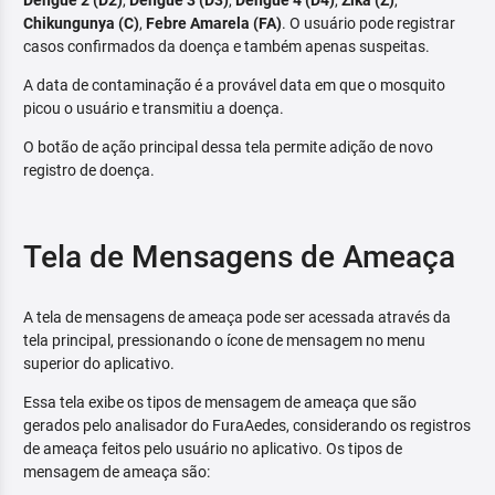
Dengue 2 (D2)
,
Dengue 3 (D3)
,
Dengue 4 (D4)
,
Zika (Z)
,
Chikungunya (C)
,
Febre Amarela (FA)
. O usuário pode registrar
casos confirmados da doença e também apenas suspeitas.
A data de contaminação é a provável data em que o mosquito
picou o usuário e transmitiu a doença.
O botão de ação principal dessa tela permite adição de novo
registro de doença.
Tela de Mensagens de Ameaça
A tela de mensagens de ameaça pode ser acessada através da
tela principal, pressionando o ícone de mensagem no menu
superior do aplicativo.
Essa tela exibe os tipos de mensagem de ameaça que são
gerados pelo analisador do FuraAedes, considerando os registros
de ameaça feitos pelo usuário no aplicativo. Os tipos de
mensagem de ameaça são: