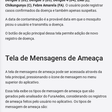
Dengue 2 (D2)
,
Dengue 3 (D3)
,
Dengue 4 (D4)
,
Zika (Z)
,
Chikungunya (C)
,
Febre Amarela (FA)
. O usuário pode registrar
casos confirmados da doença e também apenas suspeitas.
A data de contaminação é a provável data em que o mosquito
picou o usuário e transmitiu a doença.
O botão de ação principal dessa tela permite adição de novo
registro de doença.
Tela de Mensagens de Ameaça
A tela de mensagens de ameaça pode ser acessada através da
tela principal, pressionando o ícone de mensagem no menu
superior do aplicativo.
Essa tela exibe os tipos de mensagem de ameaça que são
gerados pelo analisador do FuraAedes, considerando os registros
de ameaça feitos pelo usuário no aplicativo. Os tipos de
mensagem de ameaça são: