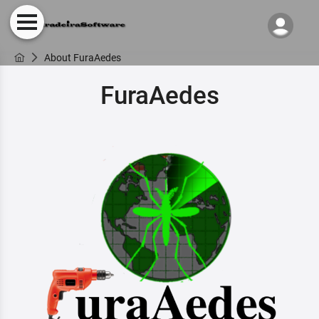
About FuraAedes
FuraAedes