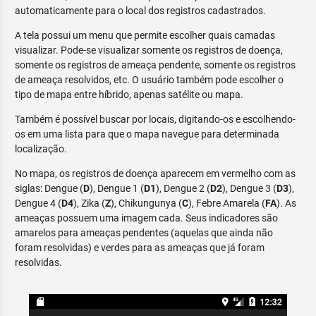
automaticamente para o local dos registros cadastrados.
A tela possui um menu que permite escolher quais camadas
visualizar. Pode-se visualizar somente os registros de doença,
somente os registros de ameaça pendente, somente os registros
de ameaça resolvidos, etc. O usuário também pode escolher o
tipo de mapa entre híbrido, apenas satélite ou mapa.
Também é possível buscar por locais, digitando-os e escolhendo-
os em uma lista para que o mapa navegue para determinada
localização.
No mapa, os registros de doença aparecem em vermelho com as
siglas: Dengue (
D
), Dengue 1 (
D1
), Dengue 2 (
D2
), Dengue 3 (
D3
),
Dengue 4 (
D4
), Zika (
Z
), Chikungunya (
C
), Febre Amarela (
FA
). As
ameaças possuem uma imagem cada. Seus indicadores são
amarelos para ameaças pendentes (aquelas que ainda não
foram resolvidas) e verdes para as ameaças que já foram
resolvidas.