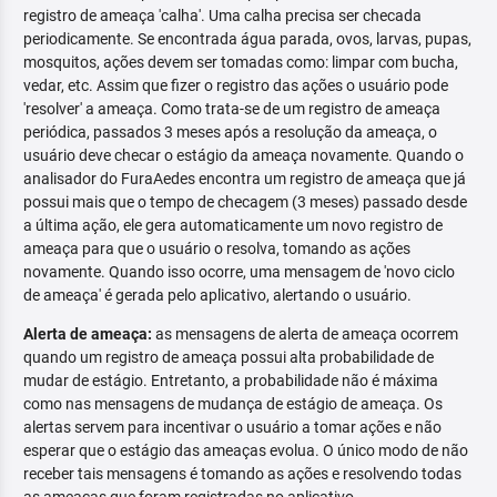
registro de ameaça 'calha'. Uma calha precisa ser checada
periodicamente. Se encontrada água parada, ovos, larvas, pupas,
mosquitos, ações devem ser tomadas como: limpar com bucha,
vedar, etc. Assim que fizer o registro das ações o usuário pode
'resolver' a ameaça. Como trata-se de um registro de ameaça
periódica, passados 3 meses após a resolução da ameaça, o
usuário deve checar o estágio da ameaça novamente. Quando o
analisador do FuraAedes encontra um registro de ameaça que já
possui mais que o tempo de checagem (3 meses) passado desde
a última ação, ele gera automaticamente um novo registro de
ameaça para que o usuário o resolva, tomando as ações
novamente. Quando isso ocorre, uma mensagem de 'novo ciclo
de ameaça' é gerada pelo aplicativo, alertando o usuário.
Alerta de ameaça:
as mensagens de alerta de ameaça ocorrem
quando um registro de ameaça possui alta probabilidade de
mudar de estágio. Entretanto, a probabilidade não é máxima
como nas mensagens de mudança de estágio de ameaça. Os
alertas servem para incentivar o usuário a tomar ações e não
esperar que o estágio das ameaças evolua. O único modo de não
receber tais mensagens é tomando as ações e resolvendo todas