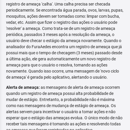
registro de ameaça 'calha'. Uma calha precisa ser checada
periodicamente. Se encontrada água parada, ovos, larvas, pupas,
mosquitos, ações devem ser tomadas como: limpar com bucha,
vedar, etc. Assim que fizer o registro das ações o usuário pode
'resolver' a ameaça. Como trata-se de um registro de ameaça
periódica, passados 3 meses após a resolução da ameaça, o
usuário deve checar o estágio da ameaça novamente. Quando o
analisador do FuraAedes encontra um registro de ameaça que já
possui mais que o tempo de checagem (3 meses) passado desde
a última ação, ele gera automaticamente um novo registro de
ameaça para que o usuário o resolva, tomando as ações
novamente. Quando isso ocorre, uma mensagem de 'novo ciclo
de ameaça' é gerada pelo aplicativo, alertando o usuário.
Alerta de ameaça:
as mensagens de alerta de ameaça ocorrem
quando um registro de ameaça possui alta probabilidade de
mudar de estágio. Entretanto, a probabilidade não é máxima
como nas mensagens de mudança de estágio de ameaça. Os
alertas servem para incentivar o usuário a tomar ações e não
esperar que o estágio das ameaças evolua. O único modo de não
receber tais mensagens é tomando as ações e resolvendo todas