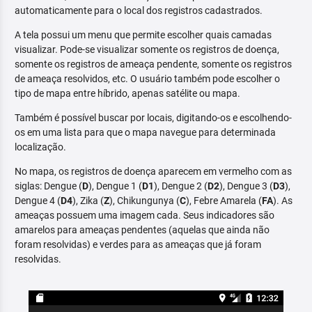
automaticamente para o local dos registros cadastrados.
A tela possui um menu que permite escolher quais camadas
visualizar. Pode-se visualizar somente os registros de doença,
somente os registros de ameaça pendente, somente os registros
de ameaça resolvidos, etc. O usuário também pode escolher o
tipo de mapa entre híbrido, apenas satélite ou mapa.
Também é possível buscar por locais, digitando-os e escolhendo-
os em uma lista para que o mapa navegue para determinada
localização.
No mapa, os registros de doença aparecem em vermelho com as
siglas: Dengue (
D
), Dengue 1 (
D1
), Dengue 2 (
D2
), Dengue 3 (
D3
),
Dengue 4 (
D4
), Zika (
Z
), Chikungunya (
C
), Febre Amarela (
FA
). As
ameaças possuem uma imagem cada. Seus indicadores são
amarelos para ameaças pendentes (aquelas que ainda não
foram resolvidas) e verdes para as ameaças que já foram
resolvidas.