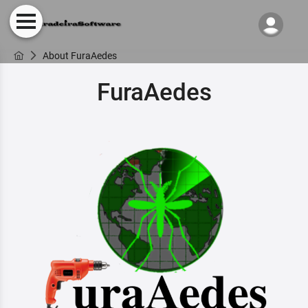
About FuraAedes
FuraAedes