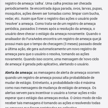
registro de ameaça 'calha'. Uma calha precisa ser checada
periodicamente. Se encontrada água parada, ovos, larvas, pupas,
mosquitos, ações devem ser tomadas como: limpar com bucha,
vedar, etc. Assim que fizer o registro das ações o usuário pode
'resolver' a ameaça. Como trata-se de um registro de ameaça
periódica, passados 3 meses após a resolução da ameaça, o
usuário deve checar o estágio da ameaça novamente. Quando o
analisador do FuraAedes encontra um registro de ameaça que já
possui mais que o tempo de checagem (3 meses) passado desde
a última ação, ele gera automaticamente um novo registro de
ameaça para que o usuário o resolva, tomando as ações
novamente. Quando isso ocorre, uma mensagem de 'novo ciclo
de ameaça' é gerada pelo aplicativo, alertando o usuário.
Alerta de ameaça:
as mensagens de alerta de ameaça ocorrem
quando um registro de ameaça possui alta probabilidade de
mudar de estágio. Entretanto, a probabilidade não é máxima
como nas mensagens de mudança de estágio de ameaça. Os
alertas servem para incentivar o usuário a tomar ações e não
esperar que o estágio das ameaças evolua. O único modo de não
receber tais mensagens é tomando as ações e resolvendo todas