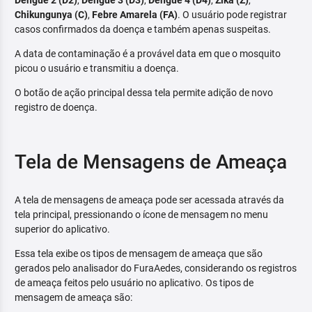
Dengue 2 (D2)
,
Dengue 3 (D3)
,
Dengue 4 (D4)
,
Zika (Z)
,
Chikungunya (C)
,
Febre Amarela (FA)
. O usuário pode registrar
casos confirmados da doença e também apenas suspeitas.
A data de contaminação é a provável data em que o mosquito
picou o usuário e transmitiu a doença.
O botão de ação principal dessa tela permite adição de novo
registro de doença.
Tela de Mensagens de Ameaça
A tela de mensagens de ameaça pode ser acessada através da
tela principal, pressionando o ícone de mensagem no menu
superior do aplicativo.
Essa tela exibe os tipos de mensagem de ameaça que são
gerados pelo analisador do FuraAedes, considerando os registros
de ameaça feitos pelo usuário no aplicativo. Os tipos de
mensagem de ameaça são: