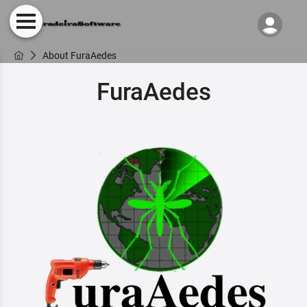
About FuraAedes
FuraAedes