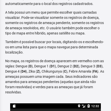
automaticamente para o local dos registros cadastrados.
A tela possui um menu que permite escolher quais camadas
visualizar. Pode-se visualizar somente os registros de doença,
somente os registros de ameaça pendente, somente os registros
de ameaça resolvidos, etc. O usuário também pode escolher o
tipo de mapa entre híbrido, apenas satélite ou mapa.
Também é possível buscar por locais, digitando-os e escolhendo-
os em uma lista para que o mapa navegue para determinada
localização.
No mapa, os registros de doença aparecem em vermelho com as
siglas: Dengue (
D
), Dengue 1 (
D1
), Dengue 2 (
D2
), Dengue 3 (
D3
),
Dengue 4 (
D4
), Zika (
Z
), Chikungunya (
C
), Febre Amarela (
FA
). As
ameaças possuem uma imagem cada. Seus indicadores são
amarelos para ameaças pendentes (aquelas que ainda não
foram resolvidas) e verdes para as ameaças que já foram
resolvidas.