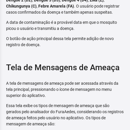
Dengue 2 (D2)
,
Dengue 3 (D3)
,
Dengue 4 (D4)
,
Zika (Z)
,
Chikungunya (C)
,
Febre Amarela (FA)
. O usuário pode registrar
casos confirmados da doença e também apenas suspeitas.
A data de contaminação é a provável data em que o mosquito
picou o usuário e transmitiu a doença.
O botão de ação principal dessa tela permite adição de novo
registro de doença.
Tela de Mensagens de Ameaça
A tela de mensagens de ameaça pode ser acessada através da
tela principal, pressionando o ícone de mensagem no menu
superior do aplicativo.
Essa tela exibe os tipos de mensagem de ameaça que são
gerados pelo analisador do FuraAedes, considerando os registros
de ameaça feitos pelo usuário no aplicativo. Os tipos de
mensagem de ameaça são: