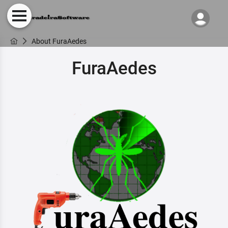
About FuraAedes
FuraAedes