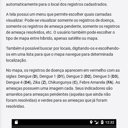
automaticamente para o local dos registros cadastrados.
A tela possui um menu que permite escolher quais camadas
visualizar. Pode-se visualizar somente os registros de doença,
somente os registros de ameaça pendente, somente os registros
de ameaça resolvidos, etc. O usuário também pode escolher o
tipo de mapa entre híbrido, apenas satélite ou mapa.
Também é possível buscar por locais, digitando-os e escolhendo-
os em uma lista para que o mapa navegue para determinada
localização.
No mapa, os registros de doença aparecem em vermelho com as
siglas: Dengue (
D
), Dengue 1 (
D1
), Dengue 2 (
D2
), Dengue 3 (
D3
),
Dengue 4 (
D4
), Zika (
Z
), Chikungunya (
C
), Febre Amarela (
FA
). As
ameaças possuem uma imagem cada. Seus indicadores são
amarelos para ameaças pendentes (aquelas que ainda não
foram resolvidas) e verdes para as ameaças que já foram
resolvidas.