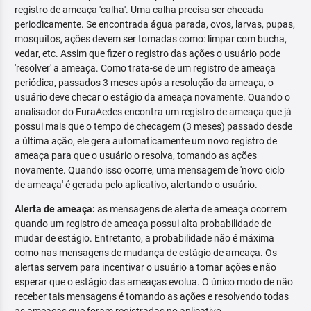
registro de ameaça 'calha'. Uma calha precisa ser checada
periodicamente. Se encontrada água parada, ovos, larvas, pupas,
mosquitos, ações devem ser tomadas como: limpar com bucha,
vedar, etc. Assim que fizer o registro das ações o usuário pode
'resolver' a ameaça. Como trata-se de um registro de ameaça
periódica, passados 3 meses após a resolução da ameaça, o
usuário deve checar o estágio da ameaça novamente. Quando o
analisador do FuraAedes encontra um registro de ameaça que já
possui mais que o tempo de checagem (3 meses) passado desde
a última ação, ele gera automaticamente um novo registro de
ameaça para que o usuário o resolva, tomando as ações
novamente. Quando isso ocorre, uma mensagem de 'novo ciclo
de ameaça' é gerada pelo aplicativo, alertando o usuário.
Alerta de ameaça:
as mensagens de alerta de ameaça ocorrem
quando um registro de ameaça possui alta probabilidade de
mudar de estágio. Entretanto, a probabilidade não é máxima
como nas mensagens de mudança de estágio de ameaça. Os
alertas servem para incentivar o usuário a tomar ações e não
esperar que o estágio das ameaças evolua. O único modo de não
receber tais mensagens é tomando as ações e resolvendo todas