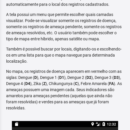
automaticamente para o local dos registros cadastrados.
A tela possui um menu que permite escolher quais camadas
visualizar. Pode-se visualizar somente os registros de doença,
somente os registros de ameaça pendente, somente os registros
de ameaça resolvidos, etc. O usuário também pode escolher o
tipo de mapa entre híbrido, apenas satélite ou mapa.
Também é possível buscar por locais, digitando-os e escolhendo-
os em uma lista para que o mapa navegue para determinada
localização.
No mapa, os registros de doença aparecem em vermelho com as
siglas: Dengue (
D
), Dengue 1 (
D1
), Dengue 2 (
D2
), Dengue 3 (
D3
),
Dengue 4 (
D4
), Zika (
Z
), Chikungunya (
C
), Febre Amarela (
FA
). As
ameaças possuem uma imagem cada. Seus indicadores são
amarelos para ameaças pendentes (aquelas que ainda não
foram resolvidas) e verdes para as ameaças que já foram
resolvidas.