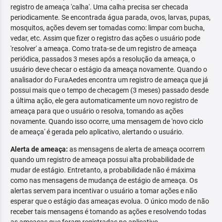
registro de ameaça 'calha'. Uma calha precisa ser checada
periodicamente. Se encontrada água parada, ovos, larvas, pupas,
mosquitos, ações devem ser tomadas como: limpar com bucha,
vedar, etc. Assim que fizer o registro das ações o usuário pode
'resolver' a ameaça. Como trata-se de um registro de ameaça
periódica, passados 3 meses após a resolução da ameaça, o
usuário deve checar o estágio da ameaça novamente. Quando o
analisador do FuraAedes encontra um registro de ameaça que já
possui mais que o tempo de checagem (3 meses) passado desde
a última ação, ele gera automaticamente um novo registro de
ameaça para que o usuário o resolva, tomando as ações
novamente. Quando isso ocorre, uma mensagem de 'novo ciclo
de ameaça' é gerada pelo aplicativo, alertando o usuário.
Alerta de ameaça:
as mensagens de alerta de ameaça ocorrem
quando um registro de ameaça possui alta probabilidade de
mudar de estágio. Entretanto, a probabilidade não é máxima
como nas mensagens de mudança de estágio de ameaça. Os
alertas servem para incentivar o usuário a tomar ações e não
esperar que o estágio das ameaças evolua. O único modo de não
receber tais mensagens é tomando as ações e resolvendo todas