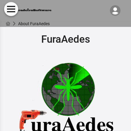
About FuraAedes
FuraAedes