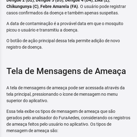
Dengue 2 (D2)
,
Dengue 3 (D3)
,
Dengue 4 (D4)
,
Zika (Z)
,
Chikungunya (C)
,
Febre Amarela (FA)
. O usuário pode registrar
casos confirmados da doença e também apenas suspeitas.
A data de contaminação é a provável data em que o mosquito
picou o usuário e transmitiu a doença.
O botão de ação principal dessa tela permite adição de novo
registro de doença.
Tela de Mensagens de Ameaça
A tela de mensagens de ameaça pode ser acessada através da
tela principal, pressionando o ícone de mensagem no menu
superior do aplicativo.
Essa tela exibe os tipos de mensagem de ameaça que são
gerados pelo analisador do FuraAedes, considerando os registros
de ameaça feitos pelo usuário no aplicativo. Os tipos de
mensagem de ameaça são: