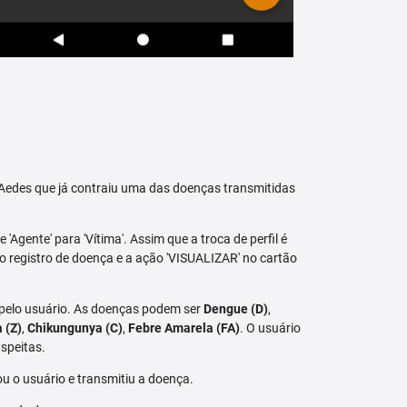
raAedes que já contraiu uma das doenças transmitidas
 'Agente' para 'Vítima'. Assim que a troca de perfil é
vo registro de doença e a ação 'VISUALIZAR' no cartão
 pelo usuário. As doenças podem ser
Dengue (D)
,
a (Z)
,
Chikungunya (C)
,
Febre Amarela (FA)
. O usuário
speitas.
u o usuário e transmitiu a doença.