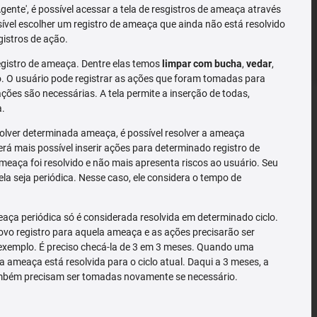
'Agente', é possível acessar a tela de resgistros de ameaça através
sível escolher um registro de ameaça que ainda não está resolvido
gistros de ação.
gistro de ameaça. Dentre elas temos
limpar com bucha
,
vedar
,
 O usuário pode registrar as ações que foram tomadas para
ões são necessárias. A tela permite a inserção de todas,
a.
solver determinada ameaça, é possível resolver a ameaça
rá mais possível inserir ações para determinado registro de
meaça foi resolvido e não mais apresenta riscos ao usuário. Seu
la seja periódica. Nesse caso, ele considera o tempo de
ça periódica só é considerada resolvida em determinado ciclo.
o registro para aquela ameaça e as ações precisarão ser
exemplo. É preciso checá-la de 3 em 3 meses. Quando uma
a ameaça está resolvida para o ciclo atual. Daqui a 3 meses, a
mbém precisam ser tomadas novamente se necessário.