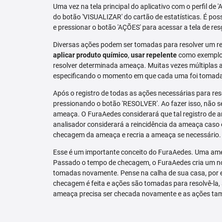
Uma vez na tela principal do aplicativo com o perfil de 
do botão 'VISUALIZAR' do cartão de estatísticas. É pos
e pressionar o botão 'AÇÕES' para acessar a tela de res
Diversas ações podem ser tomadas para resolver um re
aplicar produto químico
,
usar repelente
como exemplo.
resolver determinada ameaça. Muitas vezes múltiplas aç
especificando o momento em que cada uma foi tomad
Após o registro de todas as ações necessárias para re
pressionando o botão 'RESOLVER'. Ao fazer isso, não se
ameaça. O FuraAedes considerará que tal registro de a
analisador considerará a reincidência da ameaça caso e
checagem da ameaça e recria a ameaça se necessário.
Esse é um importante conceito do FuraAedes. Uma amea
Passado o tempo de checagem, o FuraAedes cria um nov
tomadas novamente. Pense na calha de sua casa, por 
checagem é feita e ações são tomadas para resolvê-la, 
ameaça precisa ser checada novamente e as ações ta