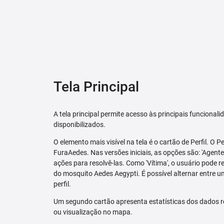
Tela Principal
A tela principal permite acesso às principais funcional
disponibilizados.
O elemento mais visível na tela é o cartão de Perfil. O P
FuraAedes. Nas versões iniciais, as opções são: 'Agente'
ações para resolvê-las. Como 'Vítima', o usuário pode 
do mosquito Aedes Aegypti. É possível alternar entre u
perfil.
Um segundo cartão apresenta estatísticas dos dados r
ou visualização no mapa.