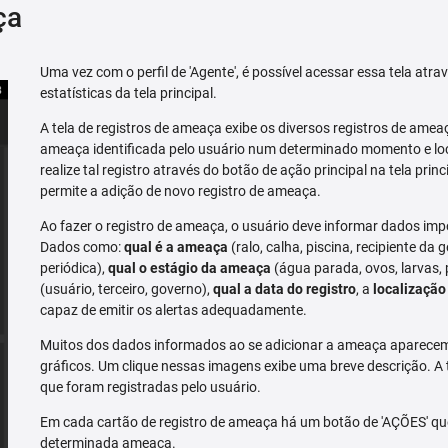
ça
Uma vez com o perfil de 'Agente', é possível acessar essa tela atr
estatísticas da tela principal.
A tela de registros de ameaça exibe os diversos registros de ame
ameaça identificada pelo usuário num determinado momento e loc
realize tal registro através do botão de ação principal na tela prin
permite a adição de novo registro de ameaça.
Ao fazer o registro de ameaça, o usuário deve informar dados imp
Dados como:
qual é a ameaça
(ralo, calha, piscina, recipiente da g
periódica),
qual o estágio da ameaça
(água parada, ovos, larvas,
(usuário, terceiro, governo),
qual a data do registro
, a
localização
capaz de emitir os alertas adequadamente.
Muitos dos dados informados ao se adicionar a ameaça aparecem 
gráficos. Um clique nessas imagens exibe uma breve descrição. A
que foram registradas pelo usuário.
Em cada cartão de registro de ameaça há um botão de 'AÇÕES' que 
determinada ameaça.