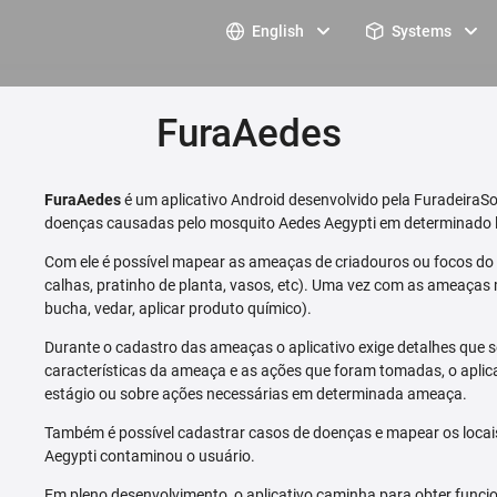
English
Systems
FuraAedes
FuraAedes
é um aplicativo Android desenvolvido pela FuradeiraSo
doenças causadas pelo mosquito Aedes Aegypti em determinado l
Com ele é possível mapear as ameaças de criadouros ou focos do m
calhas, pratinho de planta, vasos, etc). Uma vez com as ameaças 
bucha, vedar, aplicar produto químico).
Durante o cadastro das ameaças o aplicativo exige detalhes que s
características da ameaça e as ações que foram tomadas, o aplica
estágio ou sobre ações necessárias em determinada ameaça.
Também é possível cadastrar casos de doenças e mapear os loca
Aegypti contaminou o usuário.
Em pleno desenvolvimento, o aplicativo caminha para obter funcio