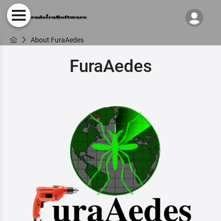
About FuraAedes
FuraAedes