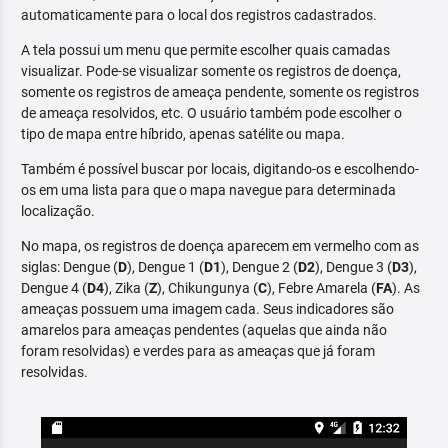
automaticamente para o local dos registros cadastrados.
A tela possui um menu que permite escolher quais camadas
visualizar. Pode-se visualizar somente os registros de doença,
somente os registros de ameaça pendente, somente os registros
de ameaça resolvidos, etc. O usuário também pode escolher o
tipo de mapa entre híbrido, apenas satélite ou mapa.
Também é possível buscar por locais, digitando-os e escolhendo-
os em uma lista para que o mapa navegue para determinada
localização.
No mapa, os registros de doença aparecem em vermelho com as
siglas: Dengue (
D
), Dengue 1 (
D1
), Dengue 2 (
D2
), Dengue 3 (
D3
),
Dengue 4 (
D4
), Zika (
Z
), Chikungunya (
C
), Febre Amarela (
FA
). As
ameaças possuem uma imagem cada. Seus indicadores são
amarelos para ameaças pendentes (aquelas que ainda não
foram resolvidas) e verdes para as ameaças que já foram
resolvidas.