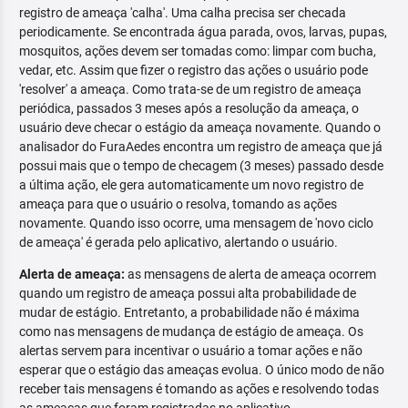
registro de ameaça 'calha'. Uma calha precisa ser checada
periodicamente. Se encontrada água parada, ovos, larvas, pupas,
mosquitos, ações devem ser tomadas como: limpar com bucha,
vedar, etc. Assim que fizer o registro das ações o usuário pode
'resolver' a ameaça. Como trata-se de um registro de ameaça
periódica, passados 3 meses após a resolução da ameaça, o
usuário deve checar o estágio da ameaça novamente. Quando o
analisador do FuraAedes encontra um registro de ameaça que já
possui mais que o tempo de checagem (3 meses) passado desde
a última ação, ele gera automaticamente um novo registro de
ameaça para que o usuário o resolva, tomando as ações
novamente. Quando isso ocorre, uma mensagem de 'novo ciclo
de ameaça' é gerada pelo aplicativo, alertando o usuário.
Alerta de ameaça:
as mensagens de alerta de ameaça ocorrem
quando um registro de ameaça possui alta probabilidade de
mudar de estágio. Entretanto, a probabilidade não é máxima
como nas mensagens de mudança de estágio de ameaça. Os
alertas servem para incentivar o usuário a tomar ações e não
esperar que o estágio das ameaças evolua. O único modo de não
receber tais mensagens é tomando as ações e resolvendo todas