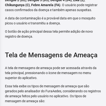
Dengue 2 (D2)
,
Dengue 3 (D3)
,
Dengue 4 (D4)
,
Zika (Z)
,
Chikungunya (C)
,
Febre Amarela (FA)
. O usuário pode registrar
casos confirmados da doença e também apenas suspeitas.
A data de contaminação é a provável data em que o mosquito
picou o usuário e transmitiu a doença.
O botão de ação principal dessa tela permite adição de novo
registro de doença.
Tela de Mensagens de Ameaça
A tela de mensagens de ameaça pode ser acessada através da
tela principal, pressionando o ícone de mensagem no menu
superior do aplicativo.
Essa tela exibe os tipos de mensagem de ameaça que são
gerados pelo analisador do FuraAedes, considerando os registros
de ameaça feitos pelo usuário no aplicativo. Os tipos de
mensagem de ameaça são: