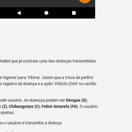
raAedes que já contraiu uma das doenças transmitidas
 'Agente' para 'Vítima'. Assim que a troca de perfil é
vo registro de doença e a ação 'VISUALIZAR' no cartão
 pelo usuário. As doenças podem ser
Dengue (D)
,
a (Z)
,
Chikungunya (C)
,
Febre Amarela (FA)
. O usuário
speitas.
u o usuário e transmitiu a doença.