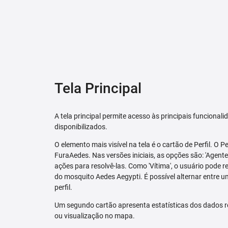
Tela Principal
A tela principal permite acesso às principais funcional
disponibilizados.
O elemento mais visível na tela é o cartão de Perfil. O P
FuraAedes. Nas versões iniciais, as opções são: 'Agente'
ações para resolvê-las. Como 'Vítima', o usuário pode 
do mosquito Aedes Aegypti. É possível alternar entre u
perfil.
Um segundo cartão apresenta estatísticas dos dados r
ou visualização no mapa.