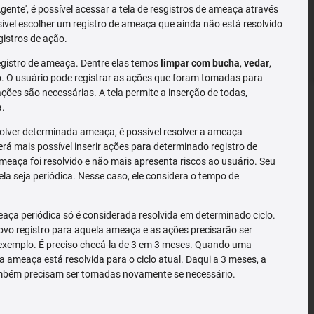
'Agente', é possível acessar a tela de resgistros de ameaça através
sível escolher um registro de ameaça que ainda não está resolvido
gistros de ação.
gistro de ameaça. Dentre elas temos
limpar com bucha
,
vedar
,
 O usuário pode registrar as ações que foram tomadas para
ões são necessárias. A tela permite a inserção de todas,
a.
solver determinada ameaça, é possível resolver a ameaça
rá mais possível inserir ações para determinado registro de
meaça foi resolvido e não mais apresenta riscos ao usuário. Seu
la seja periódica. Nesse caso, ele considera o tempo de
ça periódica só é considerada resolvida em determinado ciclo.
o registro para aquela ameaça e as ações precisarão ser
exemplo. É preciso checá-la de 3 em 3 meses. Quando uma
a ameaça está resolvida para o ciclo atual. Daqui a 3 meses, a
mbém precisam ser tomadas novamente se necessário.