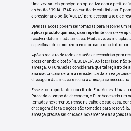
Uma vez na tela principal do aplicativo com o perfil de 
do botão 'VISUALIZAR' do cartão de estatísticas. É pos
e pressionar o botão 'AÇÕES' para acessar a tela de res
Diversas ações podem ser tomadas para resolver um re
aplicar produto químico
,
usar repelente
como exemplo.
resolver determinada ameaça. Muitas vezes múltiplas aç
especificando o momento em que cada uma foi tomad
Após o registro de todas as ações necessárias para re
pressionando o botão 'RESOLVER'. Ao fazer isso, não se
ameaça. O FuraAedes considerará que tal registro de a
analisador considerará a reincidência da ameaça caso e
checagem da ameaça e recria a ameaça se necessário.
Esse é um importante conceito do FuraAedes. Uma amea
Passado o tempo de checagem, o FuraAedes cria um nov
tomadas novamente. Pense na calha de sua casa, por 
checagem é feita e ações são tomadas para resolvê-la, 
ameaça precisa ser checada novamente e as ações ta