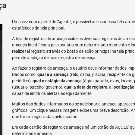
ça
Uma vez com o perfil de 'Agente', é possível acessar essa tela atr
estatísticas da tela principal.
A tela de registros de ameaça exibe os diversos registros de ame
ameaça identificada pelo usuário num determinado momento e loc
realize tal registro através do botão de ação principal na tela prin
permite a adição de novo registro de ameaça.
Ao fazer o registro de ameaça, o usuário deve informar dados imp
Dados como:
qual é a ameaça
(ralo, calha, piscina, recipiente da g
periódica),
qual o estágio da ameaça
(água parada, ovos, larvas,
(usuário, terceiro, governo),
qual a data do registro
, a
localização
capaz de emitir os alertas adequadamente.
Muitos dos dados informados ao se adicionar a ameaça aparecem 
gráficos. Um clique nessas imagens exibe uma breve descrição. A
que foram registradas pelo usuário.
Em cada cartão de registro de ameaça há um botão de 'AÇÕES' que 
determinada ameaça.