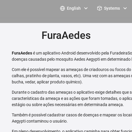
English
Systems
FuraAedes
FuraAedes
é um aplicativo Android desenvolvido pela FuradeiraSo
doenças causadas pelo mosquito Aedes Aegypti em determinado l
Com ele é possível mapear as ameaças de criadouros ou focos do m
calhas, pratinho de planta, vasos, etc). Uma vez com as ameaças 
bucha, vedar, aplicar produto químico).
Durante o cadastro das ameaças o aplicativo exige detalhes que s
características da ameaça e as ações que foram tomadas, o aplica
estágio ou sobre ações necessárias em determinada ameaça.
Também é possível cadastrar casos de doenças e mapear os loca
Aegypti contaminou o usuário.
Em pleno desenvolvimento, o aplicativo caminha para obter funcio