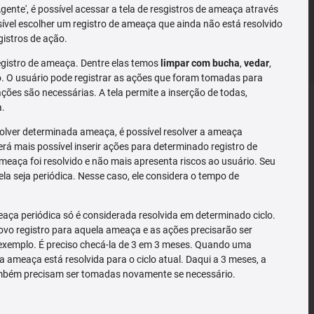
'Agente', é possível acessar a tela de resgistros de ameaça através
sível escolher um registro de ameaça que ainda não está resolvido
gistros de ação.
gistro de ameaça. Dentre elas temos
limpar com bucha
,
vedar
,
 O usuário pode registrar as ações que foram tomadas para
ões são necessárias. A tela permite a inserção de todas,
a.
solver determinada ameaça, é possível resolver a ameaça
rá mais possível inserir ações para determinado registro de
meaça foi resolvido e não mais apresenta riscos ao usuário. Seu
la seja periódica. Nesse caso, ele considera o tempo de
ça periódica só é considerada resolvida em determinado ciclo.
o registro para aquela ameaça e as ações precisarão ser
exemplo. É preciso checá-la de 3 em 3 meses. Quando uma
a ameaça está resolvida para o ciclo atual. Daqui a 3 meses, a
mbém precisam ser tomadas novamente se necessário.