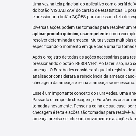
Uma vez na tela principal do aplicativo com o perfil de 
do botão 'VISUALIZAR' do cartão de estatísticas. É pos
e pressionar o botão 'AÇÕES' para acessar a tela de res
Diversas ações podem ser tomadas para resolver um re
aplicar produto químico
,
usar repelente
como exemplo.
resolver determinada ameaça. Muitas vezes múltiplas aç
especificando o momento em que cada uma foi tomad
Após o registro de todas as ações necessárias para re
pressionando o botão 'RESOLVER'. Ao fazer isso, não se
ameaça. O FuraAedes considerará que tal registro de a
analisador considerará a reincidência da ameaça caso e
checagem da ameaça e recria a ameaça se necessário.
Esse é um importante conceito do FuraAedes. Uma amea
Passado o tempo de checagem, o FuraAedes cria um nov
tomadas novamente. Pense na calha de sua casa, por 
checagem é feita e ações são tomadas para resolvê-la, 
ameaça precisa ser checada novamente e as ações ta