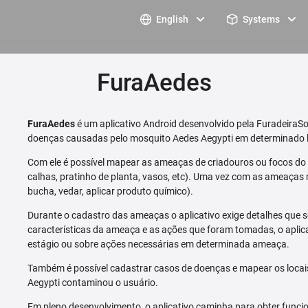
English
Systems
FuraAedes
FuraAedes
é um aplicativo Android desenvolvido pela FuradeiraSo
doenças causadas pelo mosquito Aedes Aegypti em determinado l
Com ele é possível mapear as ameaças de criadouros ou focos do m
calhas, pratinho de planta, vasos, etc). Uma vez com as ameaças 
bucha, vedar, aplicar produto químico).
Durante o cadastro das ameaças o aplicativo exige detalhes que s
características da ameaça e as ações que foram tomadas, o aplica
estágio ou sobre ações necessárias em determinada ameaça.
Também é possível cadastrar casos de doenças e mapear os loca
Aegypti contaminou o usuário.
Em pleno desenvolvimento, o aplicativo caminha para obter funcio