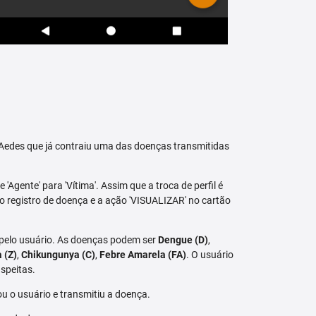
raAedes que já contraiu uma das doenças transmitidas
 'Agente' para 'Vítima'. Assim que a troca de perfil é
vo registro de doença e a ação 'VISUALIZAR' no cartão
 pelo usuário. As doenças podem ser
Dengue (D)
,
a (Z)
,
Chikungunya (C)
,
Febre Amarela (FA)
. O usuário
speitas.
u o usuário e transmitiu a doença.