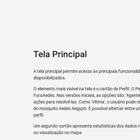
Tela Principal
A tela principal permite acesso às principais funcional
disponibilizados.
O elemento mais visível na tela é o cartão de Perfil. O P
FuraAedes. Nas versões iniciais, as opções são: 'Agente'
ações para resolvê-las. Como 'Vítima', o usuário pode 
do mosquito Aedes Aegypti. É possível alternar entre u
perfil.
Um segundo cartão apresenta estatísticas dos dados r
ou visualização no mapa.