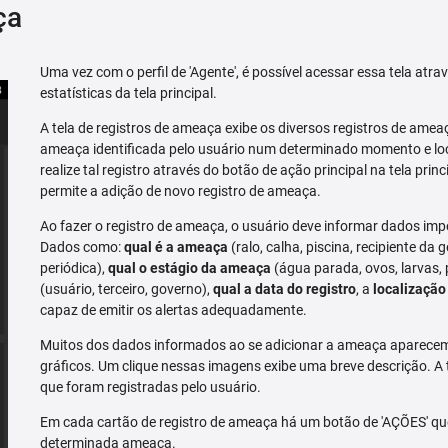
ça
Uma vez com o perfil de 'Agente', é possível acessar essa tela atr
estatísticas da tela principal.
A tela de registros de ameaça exibe os diversos registros de ame
ameaça identificada pelo usuário num determinado momento e loc
realize tal registro através do botão de ação principal na tela prin
permite a adição de novo registro de ameaça.
Ao fazer o registro de ameaça, o usuário deve informar dados imp
Dados como:
qual é a ameaça
(ralo, calha, piscina, recipiente da g
periódica),
qual o estágio da ameaça
(água parada, ovos, larvas,
(usuário, terceiro, governo),
qual a data do registro
, a
localização
capaz de emitir os alertas adequadamente.
Muitos dos dados informados ao se adicionar a ameaça aparecem 
gráficos. Um clique nessas imagens exibe uma breve descrição. A
que foram registradas pelo usuário.
Em cada cartão de registro de ameaça há um botão de 'AÇÕES' que 
determinada ameaça.