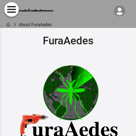
About FuraAedes
FuraAedes