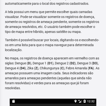
automaticamente para o local dos registros cadastrados.
A tela possui um menu que permite escolher quais camadas
visualizar. Pode-se visualizar somente os registros de doença,
somente os registros de ameaça pendente, somente os registros
de ameaça resolvidos, etc. O usuário também pode escolher o
tipo de mapa entre híbrido, apenas satélite ou mapa.
Também é possível buscar por locais, digitando-os e escolhendo-
os em uma lista para que o mapa navegue para determinada
localização.
No mapa, os registros de doença aparecem em vermelho com as
siglas: Dengue (
D
), Dengue 1 (
D1
), Dengue 2 (
D2
), Dengue 3 (
D3
),
Dengue 4 (
D4
), Zika (
Z
), Chikungunya (
C
), Febre Amarela (
FA
). As
ameaças possuem uma imagem cada. Seus indicadores são
amarelos para ameaças pendentes (aquelas que ainda não
foram resolvidas) e verdes para as ameaças que já foram
resolvidas.