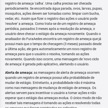
registro de ameaça 'calha'. Uma calha precisa ser checada
periodicamente. Se encontrada água parada, ovos, larvas, pupas,
mosquitos, ações devem ser tomadas como: limpar com bucha,
vedar, etc. Assim que fizer o registro das ações o usuário pode
'resolver' a ameaça. Como trata-se de um registro de ameaça
periódica, passados 3 meses após a resolução da ameaça, o
usuário deve checar o estágio da ameaça novamente. Quando o
analisador do FuraAedes encontra um registro de ameaça que já
possui mais que o tempo de checagem (3 meses) passado desde
a última ação, ele gera automaticamente um novo registro de
ameaça para que o usuário o resolva, tomando as ações
novamente. Quando isso ocorre, uma mensagem de 'novo ciclo
de ameaça' é gerada pelo aplicativo, alertando o usuário.
Alerta de ameaça:
as mensagens de alerta de ameaça ocorrem
quando um registro de ameaça possui alta probabilidade de
mudar de estágio. Entretanto, a probabilidade não é máxima
como nas mensagens de mudança de estágio de ameaça. Os
alertas servem para incentivar o usuário a tomar ações e não
esperar que o estágio das ameaças evolua. O único modo de não
receber tais mensagens é tomando as ações e resolvendo todas