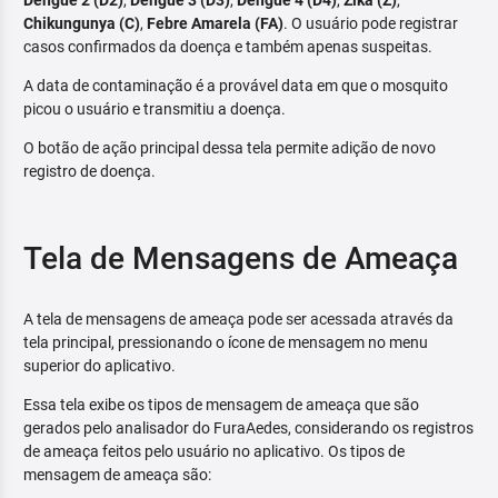
Dengue 2 (D2)
,
Dengue 3 (D3)
,
Dengue 4 (D4)
,
Zika (Z)
,
Chikungunya (C)
,
Febre Amarela (FA)
. O usuário pode registrar
casos confirmados da doença e também apenas suspeitas.
A data de contaminação é a provável data em que o mosquito
picou o usuário e transmitiu a doença.
O botão de ação principal dessa tela permite adição de novo
registro de doença.
Tela de Mensagens de Ameaça
A tela de mensagens de ameaça pode ser acessada através da
tela principal, pressionando o ícone de mensagem no menu
superior do aplicativo.
Essa tela exibe os tipos de mensagem de ameaça que são
gerados pelo analisador do FuraAedes, considerando os registros
de ameaça feitos pelo usuário no aplicativo. Os tipos de
mensagem de ameaça são: