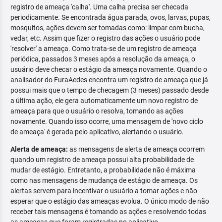
registro de ameaça 'calha'. Uma calha precisa ser checada
periodicamente. Se encontrada água parada, ovos, larvas, pupas,
mosquitos, ações devem ser tomadas como: limpar com bucha,
vedar, etc. Assim que fizer o registro das ações o usuário pode
'resolver' a ameaça. Como trata-se de um registro de ameaça
periódica, passados 3 meses após a resolução da ameaça, o
usuário deve checar o estágio da ameaça novamente. Quando o
analisador do FuraAedes encontra um registro de ameaça que já
possui mais que o tempo de checagem (3 meses) passado desde
a última ação, ele gera automaticamente um novo registro de
ameaça para que o usuário o resolva, tomando as ações
novamente. Quando isso ocorre, uma mensagem de 'novo ciclo
de ameaça' é gerada pelo aplicativo, alertando o usuário.
Alerta de ameaça:
as mensagens de alerta de ameaça ocorrem
quando um registro de ameaça possui alta probabilidade de
mudar de estágio. Entretanto, a probabilidade não é máxima
como nas mensagens de mudança de estágio de ameaça. Os
alertas servem para incentivar o usuário a tomar ações e não
esperar que o estágio das ameaças evolua. O único modo de não
receber tais mensagens é tomando as ações e resolvendo todas