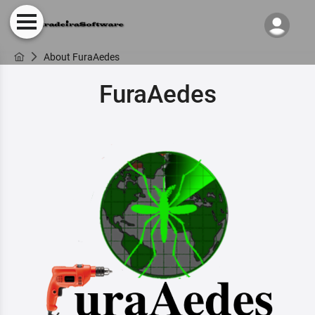
About FuraAedes
FuraAedes