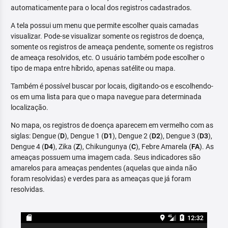
automaticamente para o local dos registros cadastrados.
A tela possui um menu que permite escolher quais camadas
visualizar. Pode-se visualizar somente os registros de doença,
somente os registros de ameaça pendente, somente os registros
de ameaça resolvidos, etc. O usuário também pode escolher o
tipo de mapa entre híbrido, apenas satélite ou mapa.
Também é possível buscar por locais, digitando-os e escolhendo-
os em uma lista para que o mapa navegue para determinada
localização.
No mapa, os registros de doença aparecem em vermelho com as
siglas: Dengue (
D
), Dengue 1 (
D1
), Dengue 2 (
D2
), Dengue 3 (
D3
),
Dengue 4 (
D4
), Zika (
Z
), Chikungunya (
C
), Febre Amarela (
FA
). As
ameaças possuem uma imagem cada. Seus indicadores são
amarelos para ameaças pendentes (aquelas que ainda não
foram resolvidas) e verdes para as ameaças que já foram
resolvidas.