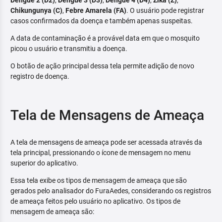
Dengue 2 (D2)
,
Dengue 3 (D3)
,
Dengue 4 (D4)
,
Zika (Z)
,
Chikungunya (C)
,
Febre Amarela (FA)
. O usuário pode registrar
casos confirmados da doença e também apenas suspeitas.
A data de contaminação é a provável data em que o mosquito
picou o usuário e transmitiu a doença.
O botão de ação principal dessa tela permite adição de novo
registro de doença.
Tela de Mensagens de Ameaça
A tela de mensagens de ameaça pode ser acessada através da
tela principal, pressionando o ícone de mensagem no menu
superior do aplicativo.
Essa tela exibe os tipos de mensagem de ameaça que são
gerados pelo analisador do FuraAedes, considerando os registros
de ameaça feitos pelo usuário no aplicativo. Os tipos de
mensagem de ameaça são: