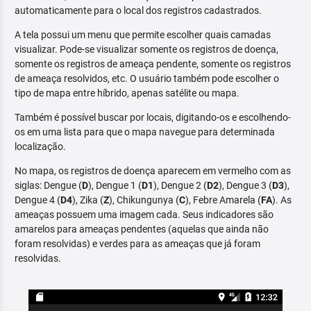
automaticamente para o local dos registros cadastrados.
A tela possui um menu que permite escolher quais camadas
visualizar. Pode-se visualizar somente os registros de doença,
somente os registros de ameaça pendente, somente os registros
de ameaça resolvidos, etc. O usuário também pode escolher o
tipo de mapa entre híbrido, apenas satélite ou mapa.
Também é possível buscar por locais, digitando-os e escolhendo-
os em uma lista para que o mapa navegue para determinada
localização.
No mapa, os registros de doença aparecem em vermelho com as
siglas: Dengue (
D
), Dengue 1 (
D1
), Dengue 2 (
D2
), Dengue 3 (
D3
),
Dengue 4 (
D4
), Zika (
Z
), Chikungunya (
C
), Febre Amarela (
FA
). As
ameaças possuem uma imagem cada. Seus indicadores são
amarelos para ameaças pendentes (aquelas que ainda não
foram resolvidas) e verdes para as ameaças que já foram
resolvidas.