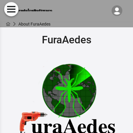
About FuraAedes
FuraAedes