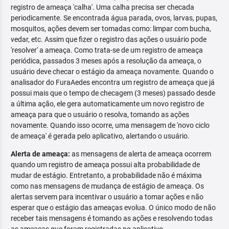
registro de ameaça 'calha'. Uma calha precisa ser checada
periodicamente. Se encontrada água parada, ovos, larvas, pupas,
mosquitos, ações devem ser tomadas como: limpar com bucha,
vedar, etc. Assim que fizer o registro das ações o usuário pode
'resolver' a ameaça. Como trata-se de um registro de ameaça
periódica, passados 3 meses após a resolução da ameaça, o
usuário deve checar o estágio da ameaça novamente. Quando o
analisador do FuraAedes encontra um registro de ameaça que já
possui mais que o tempo de checagem (3 meses) passado desde
a última ação, ele gera automaticamente um novo registro de
ameaça para que o usuário o resolva, tomando as ações
novamente. Quando isso ocorre, uma mensagem de 'novo ciclo
de ameaça' é gerada pelo aplicativo, alertando o usuário.
Alerta de ameaça:
as mensagens de alerta de ameaça ocorrem
quando um registro de ameaça possui alta probabilidade de
mudar de estágio. Entretanto, a probabilidade não é máxima
como nas mensagens de mudança de estágio de ameaça. Os
alertas servem para incentivar o usuário a tomar ações e não
esperar que o estágio das ameaças evolua. O único modo de não
receber tais mensagens é tomando as ações e resolvendo todas