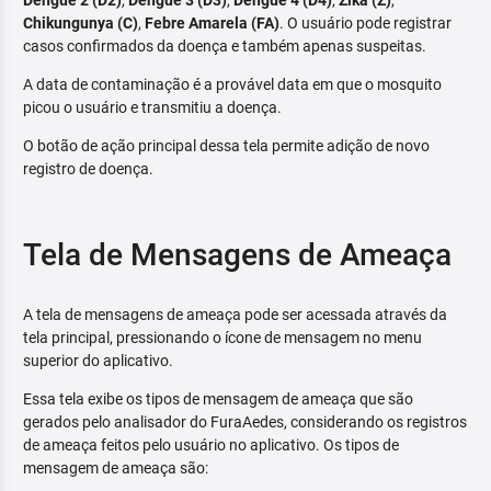
Dengue 2 (D2)
,
Dengue 3 (D3)
,
Dengue 4 (D4)
,
Zika (Z)
,
Chikungunya (C)
,
Febre Amarela (FA)
. O usuário pode registrar
casos confirmados da doença e também apenas suspeitas.
A data de contaminação é a provável data em que o mosquito
picou o usuário e transmitiu a doença.
O botão de ação principal dessa tela permite adição de novo
registro de doença.
Tela de Mensagens de Ameaça
A tela de mensagens de ameaça pode ser acessada através da
tela principal, pressionando o ícone de mensagem no menu
superior do aplicativo.
Essa tela exibe os tipos de mensagem de ameaça que são
gerados pelo analisador do FuraAedes, considerando os registros
de ameaça feitos pelo usuário no aplicativo. Os tipos de
mensagem de ameaça são: