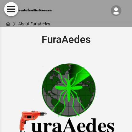
About FuraAedes
FuraAedes