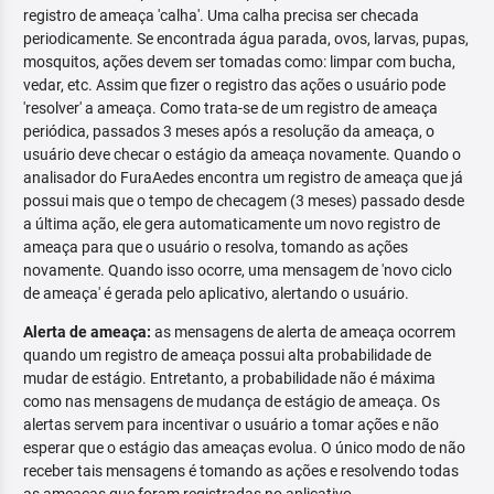
registro de ameaça 'calha'. Uma calha precisa ser checada
periodicamente. Se encontrada água parada, ovos, larvas, pupas,
mosquitos, ações devem ser tomadas como: limpar com bucha,
vedar, etc. Assim que fizer o registro das ações o usuário pode
'resolver' a ameaça. Como trata-se de um registro de ameaça
periódica, passados 3 meses após a resolução da ameaça, o
usuário deve checar o estágio da ameaça novamente. Quando o
analisador do FuraAedes encontra um registro de ameaça que já
possui mais que o tempo de checagem (3 meses) passado desde
a última ação, ele gera automaticamente um novo registro de
ameaça para que o usuário o resolva, tomando as ações
novamente. Quando isso ocorre, uma mensagem de 'novo ciclo
de ameaça' é gerada pelo aplicativo, alertando o usuário.
Alerta de ameaça:
as mensagens de alerta de ameaça ocorrem
quando um registro de ameaça possui alta probabilidade de
mudar de estágio. Entretanto, a probabilidade não é máxima
como nas mensagens de mudança de estágio de ameaça. Os
alertas servem para incentivar o usuário a tomar ações e não
esperar que o estágio das ameaças evolua. O único modo de não
receber tais mensagens é tomando as ações e resolvendo todas