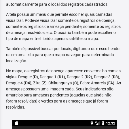
automaticamente para o local dos registros cadastrados.
A tela possui um menu que permite escolher quais camadas
visualizar. Pode-se visualizar somente os registros de doença,
somente os registros de ameaça pendente, somente os registros
de ameaça resolvidos, etc. O usuário também pode escolher o
tipo de mapa entre híbrido, apenas satélite ou mapa.
Também é possível buscar por locais, digitando-os e escolhendo-
os em uma lista para que o mapa navegue para determinada
localização.
No mapa, os registros de doença aparecem em vermelho com as
siglas: Dengue (
D
), Dengue 1 (
D1
), Dengue 2 (
D2
), Dengue 3 (
D3
),
Dengue 4 (
D4
), Zika (
Z
), Chikungunya (
C
), Febre Amarela (
FA
). As
ameaças possuem uma imagem cada. Seus indicadores são
amarelos para ameaças pendentes (aquelas que ainda não
foram resolvidas) e verdes para as ameaças que já foram
resolvidas.