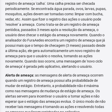
registro de ameaça 'calha'. Uma calha precisa ser checada
periodicamente. Se encontrada água parada, ovos, larvas, pupas,
mosquitos, ações devem ser tomadas como: limpar com bucha,
vedar, etc. Assim que fizer o registro das ações o usuário pode
'resolver' a ameaça. Como trata-se de um registro de ameaça
periódica, passados 3 meses após a resolução da ameaça, o
usuário deve checar o estágio da ameaça novamente. Quando o
analisador do FuraAedes encontra um registro de ameaça que já
possui mais que o tempo de checagem (3 meses) passado desde
a última ação, ele gera automaticamente um novo registro de
ameaça para que o usuário o resolva, tomando as ações
novamente. Quando isso ocorre, uma mensagem de 'novo ciclo
de ameaça' é gerada pelo aplicativo, alertando o usuário.
Alerta de ameaça:
as mensagens de alerta de ameaça ocorrem
quando um registro de ameaça possui alta probabilidade de
mudar de estágio. Entretanto, a probabilidade não é máxima
como nas mensagens de mudança de estágio de ameaça. Os
alertas servem para incentivar o usuário a tomar ações e não
esperar que o estágio das ameaças evolua. O único modo de não
receber tais mensagens é tomando as ações e resolvendo todas