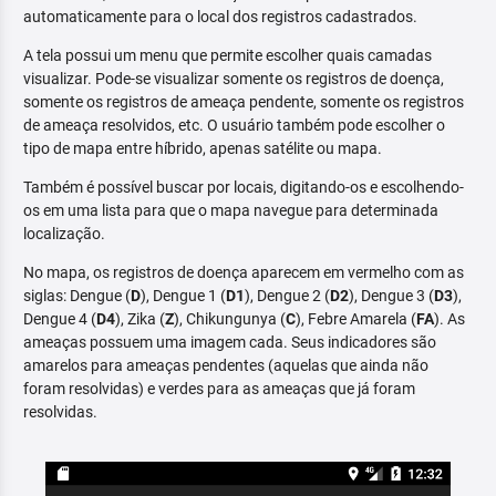
automaticamente para o local dos registros cadastrados.
A tela possui um menu que permite escolher quais camadas
visualizar. Pode-se visualizar somente os registros de doença,
somente os registros de ameaça pendente, somente os registros
de ameaça resolvidos, etc. O usuário também pode escolher o
tipo de mapa entre híbrido, apenas satélite ou mapa.
Também é possível buscar por locais, digitando-os e escolhendo-
os em uma lista para que o mapa navegue para determinada
localização.
No mapa, os registros de doença aparecem em vermelho com as
siglas: Dengue (
D
), Dengue 1 (
D1
), Dengue 2 (
D2
), Dengue 3 (
D3
),
Dengue 4 (
D4
), Zika (
Z
), Chikungunya (
C
), Febre Amarela (
FA
). As
ameaças possuem uma imagem cada. Seus indicadores são
amarelos para ameaças pendentes (aquelas que ainda não
foram resolvidas) e verdes para as ameaças que já foram
resolvidas.