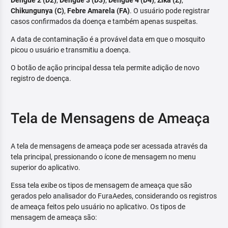
Dengue 2 (D2)
,
Dengue 3 (D3)
,
Dengue 4 (D4)
,
Zika (Z)
,
Chikungunya (C)
,
Febre Amarela (FA)
. O usuário pode registrar
casos confirmados da doença e também apenas suspeitas.
A data de contaminação é a provável data em que o mosquito
picou o usuário e transmitiu a doença.
O botão de ação principal dessa tela permite adição de novo
registro de doença.
Tela de Mensagens de Ameaça
A tela de mensagens de ameaça pode ser acessada através da
tela principal, pressionando o ícone de mensagem no menu
superior do aplicativo.
Essa tela exibe os tipos de mensagem de ameaça que são
gerados pelo analisador do FuraAedes, considerando os registros
de ameaça feitos pelo usuário no aplicativo. Os tipos de
mensagem de ameaça são: