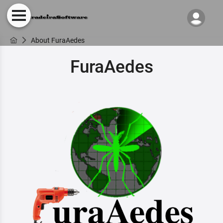
About FuraAedes
FuraAedes