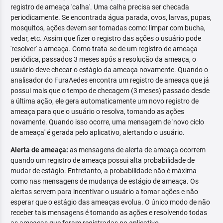
registro de ameaça 'calha'. Uma calha precisa ser checada
periodicamente. Se encontrada água parada, ovos, larvas, pupas,
mosquitos, ações devem ser tomadas como: limpar com bucha,
vedar, etc. Assim que fizer o registro das ações o usuário pode
'resolver' a ameaça. Como trata-se de um registro de ameaça
periódica, passados 3 meses após a resolução da ameaça, o
usuário deve checar o estágio da ameaça novamente. Quando o
analisador do FuraAedes encontra um registro de ameaça que já
possui mais que o tempo de checagem (3 meses) passado desde
a última ação, ele gera automaticamente um novo registro de
ameaça para que o usuário o resolva, tomando as ações
novamente. Quando isso ocorre, uma mensagem de 'novo ciclo
de ameaça' é gerada pelo aplicativo, alertando o usuário.
Alerta de ameaça:
as mensagens de alerta de ameaça ocorrem
quando um registro de ameaça possui alta probabilidade de
mudar de estágio. Entretanto, a probabilidade não é máxima
como nas mensagens de mudança de estágio de ameaça. Os
alertas servem para incentivar o usuário a tomar ações e não
esperar que o estágio das ameaças evolua. O único modo de não
receber tais mensagens é tomando as ações e resolvendo todas