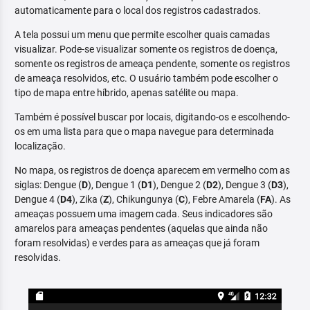
automaticamente para o local dos registros cadastrados.
A tela possui um menu que permite escolher quais camadas
visualizar. Pode-se visualizar somente os registros de doença,
somente os registros de ameaça pendente, somente os registros
de ameaça resolvidos, etc. O usuário também pode escolher o
tipo de mapa entre híbrido, apenas satélite ou mapa.
Também é possível buscar por locais, digitando-os e escolhendo-
os em uma lista para que o mapa navegue para determinada
localização.
No mapa, os registros de doença aparecem em vermelho com as
siglas: Dengue (
D
), Dengue 1 (
D1
), Dengue 2 (
D2
), Dengue 3 (
D3
),
Dengue 4 (
D4
), Zika (
Z
), Chikungunya (
C
), Febre Amarela (
FA
). As
ameaças possuem uma imagem cada. Seus indicadores são
amarelos para ameaças pendentes (aquelas que ainda não
foram resolvidas) e verdes para as ameaças que já foram
resolvidas.