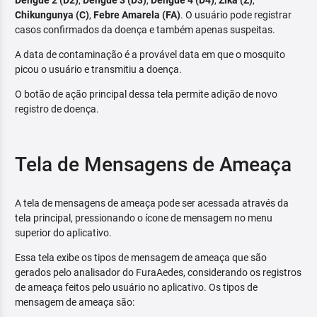
Dengue 2 (D2)
,
Dengue 3 (D3)
,
Dengue 4 (D4)
,
Zika (Z)
,
Chikungunya (C)
,
Febre Amarela (FA)
. O usuário pode registrar
casos confirmados da doença e também apenas suspeitas.
A data de contaminação é a provável data em que o mosquito
picou o usuário e transmitiu a doença.
O botão de ação principal dessa tela permite adição de novo
registro de doença.
Tela de Mensagens de Ameaça
A tela de mensagens de ameaça pode ser acessada através da
tela principal, pressionando o ícone de mensagem no menu
superior do aplicativo.
Essa tela exibe os tipos de mensagem de ameaça que são
gerados pelo analisador do FuraAedes, considerando os registros
de ameaça feitos pelo usuário no aplicativo. Os tipos de
mensagem de ameaça são: