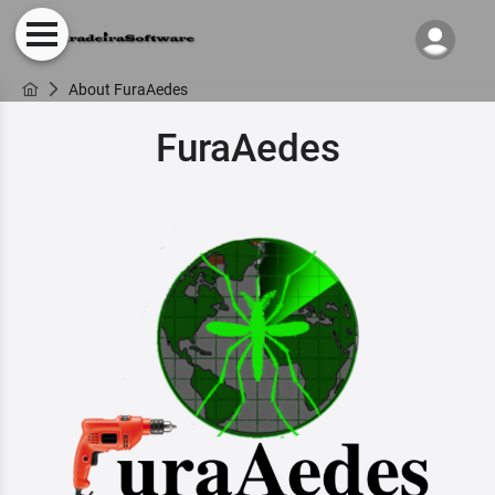
About FuraAedes
FuraAedes