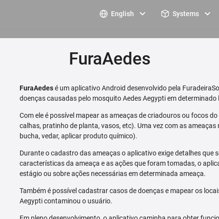
English
Systems
FuraAedes
FuraAedes
é um aplicativo Android desenvolvido pela FuradeiraSo
doenças causadas pelo mosquito Aedes Aegypti em determinado l
Com ele é possível mapear as ameaças de criadouros ou focos do m
calhas, pratinho de planta, vasos, etc). Uma vez com as ameaças 
bucha, vedar, aplicar produto químico).
Durante o cadastro das ameaças o aplicativo exige detalhes que s
características da ameaça e as ações que foram tomadas, o aplica
estágio ou sobre ações necessárias em determinada ameaça.
Também é possível cadastrar casos de doenças e mapear os loca
Aegypti contaminou o usuário.
Em pleno desenvolvimento, o aplicativo caminha para obter funcio