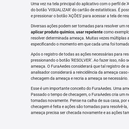
Uma vez na tela principal do aplicativo com o perfil de 
do botão 'VISUALIZAR' do cartão de estatísticas. É pos
e pressionar o botão 'AÇÕES' para acessar a tela de res
Diversas ações podem ser tomadas para resolver um re
aplicar produto químico
,
usar repelente
como exemplo.
resolver determinada ameaça. Muitas vezes múltiplas aç
especificando o momento em que cada uma foi tomad
Após o registro de todas as ações necessárias para re
pressionando o botão 'RESOLVER'. Ao fazer isso, não se
ameaça. O FuraAedes considerará que tal registro de a
analisador considerará a reincidência da ameaça caso e
checagem da ameaça e recria a ameaça se necessário.
Esse é um importante conceito do FuraAedes. Uma amea
Passado o tempo de checagem, o FuraAedes cria um nov
tomadas novamente. Pense na calha de sua casa, por 
checagem é feita e ações são tomadas para resolvê-la, 
ameaça precisa ser checada novamente e as ações ta