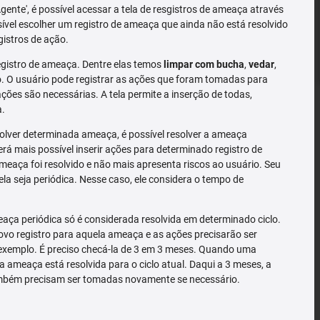
'Agente', é possível acessar a tela de resgistros de ameaça através
sível escolher um registro de ameaça que ainda não está resolvido
gistros de ação.
gistro de ameaça. Dentre elas temos
limpar com bucha
,
vedar
,
 O usuário pode registrar as ações que foram tomadas para
ões são necessárias. A tela permite a inserção de todas,
a.
solver determinada ameaça, é possível resolver a ameaça
rá mais possível inserir ações para determinado registro de
meaça foi resolvido e não mais apresenta riscos ao usuário. Seu
la seja periódica. Nesse caso, ele considera o tempo de
ça periódica só é considerada resolvida em determinado ciclo.
o registro para aquela ameaça e as ações precisarão ser
exemplo. É preciso checá-la de 3 em 3 meses. Quando uma
a ameaça está resolvida para o ciclo atual. Daqui a 3 meses, a
mbém precisam ser tomadas novamente se necessário.