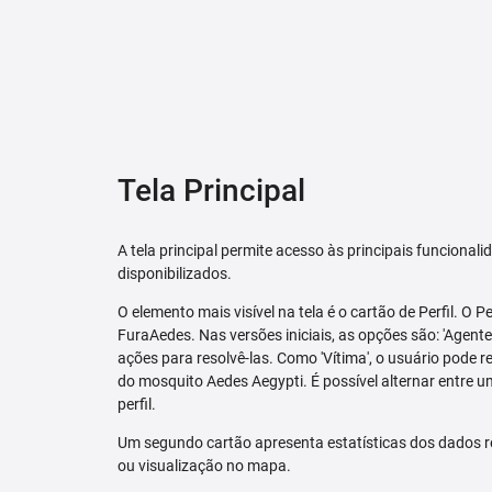
Tela Principal
A tela principal permite acesso às principais funcional
disponibilizados.
O elemento mais visível na tela é o cartão de Perfil. O P
FuraAedes. Nas versões iniciais, as opções são: 'Agente'
ações para resolvê-las. Como 'Vítima', o usuário pode 
do mosquito Aedes Aegypti. É possível alternar entre u
perfil.
Um segundo cartão apresenta estatísticas dos dados r
ou visualização no mapa.