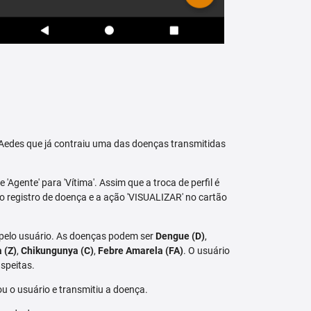
raAedes que já contraiu uma das doenças transmitidas
 'Agente' para 'Vítima'. Assim que a troca de perfil é
vo registro de doença e a ação 'VISUALIZAR' no cartão
 pelo usuário. As doenças podem ser
Dengue (D)
,
a (Z)
,
Chikungunya (C)
,
Febre Amarela (FA)
. O usuário
speitas.
u o usuário e transmitiu a doença.