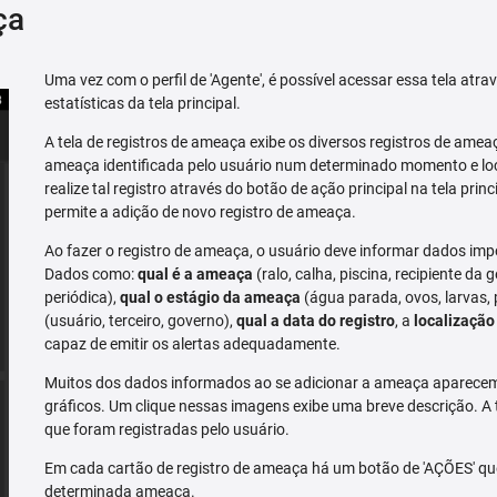
ça
Uma vez com o perfil de 'Agente', é possível acessar essa tela atr
estatísticas da tela principal.
A tela de registros de ameaça exibe os diversos registros de ame
ameaça identificada pelo usuário num determinado momento e loc
realize tal registro através do botão de ação principal na tela prin
permite a adição de novo registro de ameaça.
Ao fazer o registro de ameaça, o usuário deve informar dados imp
Dados como:
qual é a ameaça
(ralo, calha, piscina, recipiente da g
periódica),
qual o estágio da ameaça
(água parada, ovos, larvas,
(usuário, terceiro, governo),
qual a data do registro
, a
localização
capaz de emitir os alertas adequadamente.
Muitos dos dados informados ao se adicionar a ameaça aparecem 
gráficos. Um clique nessas imagens exibe uma breve descrição. A
que foram registradas pelo usuário.
Em cada cartão de registro de ameaça há um botão de 'AÇÕES' que 
determinada ameaça.