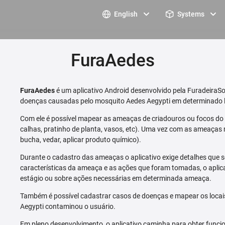
English
Systems
FuraAedes
FuraAedes
é um aplicativo Android desenvolvido pela FuradeiraSo
doenças causadas pelo mosquito Aedes Aegypti em determinado l
Com ele é possível mapear as ameaças de criadouros ou focos do m
calhas, pratinho de planta, vasos, etc). Uma vez com as ameaças 
bucha, vedar, aplicar produto químico).
Durante o cadastro das ameaças o aplicativo exige detalhes que s
características da ameaça e as ações que foram tomadas, o aplica
estágio ou sobre ações necessárias em determinada ameaça.
Também é possível cadastrar casos de doenças e mapear os loca
Aegypti contaminou o usuário.
Em pleno desenvolvimento, o aplicativo caminha para obter funcio