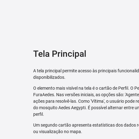
Tela Principal
A tela principal permite acesso às principais funcional
disponibilizados.
O elemento mais visível na tela é o cartão de Perfil. O P
FuraAedes. Nas versões iniciais, as opções são: 'Agente'
ações para resolvê-las. Como 'Vítima', o usuário pode 
do mosquito Aedes Aegypti. É possível alternar entre u
perfil.
Um segundo cartão apresenta estatísticas dos dados r
ou visualização no mapa.