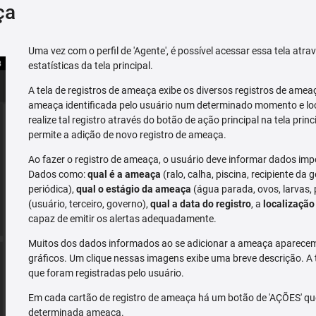
ça
Uma vez com o perfil de 'Agente', é possível acessar essa tela atr
estatísticas da tela principal.
A tela de registros de ameaça exibe os diversos registros de ame
ameaça identificada pelo usuário num determinado momento e loc
realize tal registro através do botão de ação principal na tela prin
permite a adição de novo registro de ameaça.
Ao fazer o registro de ameaça, o usuário deve informar dados imp
Dados como:
qual é a ameaça
(ralo, calha, piscina, recipiente da g
periódica),
qual o estágio da ameaça
(água parada, ovos, larvas,
(usuário, terceiro, governo),
qual a data do registro
, a
localização
capaz de emitir os alertas adequadamente.
Muitos dos dados informados ao se adicionar a ameaça aparecem 
gráficos. Um clique nessas imagens exibe uma breve descrição. A
que foram registradas pelo usuário.
Em cada cartão de registro de ameaça há um botão de 'AÇÕES' que 
determinada ameaça.