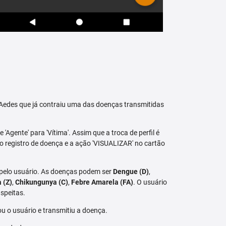
raAedes que já contraiu uma das doenças transmitidas
 'Agente' para 'Vítima'. Assim que a troca de perfil é
vo registro de doença e a ação 'VISUALIZAR' no cartão
 pelo usuário. As doenças podem ser
Dengue (D)
,
a (Z)
,
Chikungunya (C)
,
Febre Amarela (FA)
. O usuário
speitas.
u o usuário e transmitiu a doença.