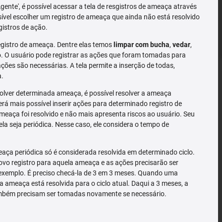
'Agente', é possível acessar a tela de resgistros de ameaça através
sível escolher um registro de ameaça que ainda não está resolvido
gistros de ação.
gistro de ameaça. Dentre elas temos
limpar com bucha
,
vedar
,
 O usuário pode registrar as ações que foram tomadas para
ões são necessárias. A tela permite a inserção de todas,
a.
solver determinada ameaça, é possível resolver a ameaça
rá mais possível inserir ações para determinado registro de
meaça foi resolvido e não mais apresenta riscos ao usuário. Seu
la seja periódica. Nesse caso, ele considera o tempo de
ça periódica só é considerada resolvida em determinado ciclo.
o registro para aquela ameaça e as ações precisarão ser
exemplo. É preciso checá-la de 3 em 3 meses. Quando uma
a ameaça está resolvida para o ciclo atual. Daqui a 3 meses, a
mbém precisam ser tomadas novamente se necessário.