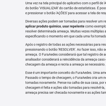
Uma vez na tela principal do aplicativo com o perfil de 
do botão 'VISUALIZAR' do cartão de estatísticas. É pos
e pressionar o botão 'AÇÕES' para acessar a tela de res
Diversas ações podem ser tomadas para resolver um re
aplicar produto químico
,
usar repelente
como exemplo.
resolver determinada ameaça. Muitas vezes múltiplas aç
especificando o momento em que cada uma foi tomad
Após o registro de todas as ações necessárias para re
pressionando o botão 'RESOLVER'. Ao fazer isso, não se
ameaça. O FuraAedes considerará que tal registro de a
analisador considerará a reincidência da ameaça caso e
checagem da ameaça e recria a ameaça se necessário.
Esse é um importante conceito do FuraAedes. Uma amea
Passado o tempo de checagem, o FuraAedes cria um nov
tomadas novamente. Pense na calha de sua casa, por 
checagem é feita e ações são tomadas para resolvê-la, 
ameaça precisa ser checada novamente e as ações ta