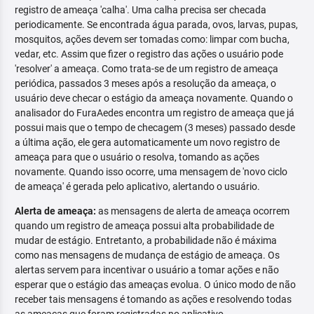
registro de ameaça 'calha'. Uma calha precisa ser checada
periodicamente. Se encontrada água parada, ovos, larvas, pupas,
mosquitos, ações devem ser tomadas como: limpar com bucha,
vedar, etc. Assim que fizer o registro das ações o usuário pode
'resolver' a ameaça. Como trata-se de um registro de ameaça
periódica, passados 3 meses após a resolução da ameaça, o
usuário deve checar o estágio da ameaça novamente. Quando o
analisador do FuraAedes encontra um registro de ameaça que já
possui mais que o tempo de checagem (3 meses) passado desde
a última ação, ele gera automaticamente um novo registro de
ameaça para que o usuário o resolva, tomando as ações
novamente. Quando isso ocorre, uma mensagem de 'novo ciclo
de ameaça' é gerada pelo aplicativo, alertando o usuário.
Alerta de ameaça:
as mensagens de alerta de ameaça ocorrem
quando um registro de ameaça possui alta probabilidade de
mudar de estágio. Entretanto, a probabilidade não é máxima
como nas mensagens de mudança de estágio de ameaça. Os
alertas servem para incentivar o usuário a tomar ações e não
esperar que o estágio das ameaças evolua. O único modo de não
receber tais mensagens é tomando as ações e resolvendo todas