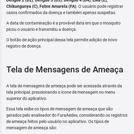
Dengue 2 (D2)
,
Dengue 3 (D3)
,
Dengue 4 (D4)
,
Zika (Z)
,
Chikungunya (C)
,
Febre Amarela (FA)
. O usuário pode registrar
casos confirmados da doença e também apenas suspeitas.
A data de contaminação é a provável data em que o mosquito
picou o usuário e transmitiu a doença.
O botão de ação principal dessa tela permite adição de novo
registro de doença.
Tela de Mensagens de Ameaça
A tela de mensagens de ameaça pode ser acessada através da
tela principal, pressionando o ícone de mensagem no menu
superior do aplicativo.
Essa tela exibe os tipos de mensagem de ameaça que são
gerados pelo analisador do FuraAedes, considerando os registros
de ameaça feitos pelo usuário no aplicativo. Os tipos de
mensagem de ameaça são: