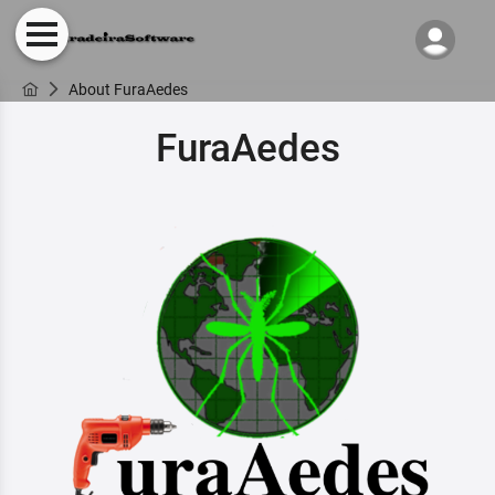
About FuraAedes
FuraAedes