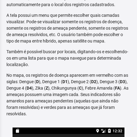
automaticamente para o local dos registros cadastrados.
A tela possui um menu que permite escolher quais camadas
visualizar. Pode-se visualizar somente os registros de doença,
somente os registros de ameaça pendente, somente os registros
de ameaça resolvidos, etc. O usuário também pode escolher o
tipo de mapa entre híbrido, apenas satélite ou mapa.
Também é possível buscar por locais, digitando-os e escolhendo-
os em uma lista para que o mapa navegue para determinada
localização.
No mapa, os registros de doença aparecem em vermelho com as
siglas: Dengue (
D
), Dengue 1 (
D1
), Dengue 2 (
D2
), Dengue 3 (
D3
),
Dengue 4 (
D4
), Zika (
Z
), Chikungunya (
C
), Febre Amarela (
FA
). As
ameaças possuem uma imagem cada. Seus indicadores são
amarelos para ameaças pendentes (aquelas que ainda não
foram resolvidas) e verdes para as ameaças que já foram
resolvidas.