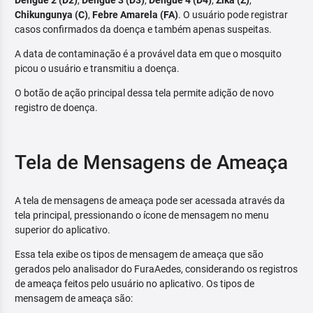
Dengue 2 (D2)
,
Dengue 3 (D3)
,
Dengue 4 (D4)
,
Zika (Z)
,
Chikungunya (C)
,
Febre Amarela (FA)
. O usuário pode registrar
casos confirmados da doença e também apenas suspeitas.
A data de contaminação é a provável data em que o mosquito
picou o usuário e transmitiu a doença.
O botão de ação principal dessa tela permite adição de novo
registro de doença.
Tela de Mensagens de Ameaça
A tela de mensagens de ameaça pode ser acessada através da
tela principal, pressionando o ícone de mensagem no menu
superior do aplicativo.
Essa tela exibe os tipos de mensagem de ameaça que são
gerados pelo analisador do FuraAedes, considerando os registros
de ameaça feitos pelo usuário no aplicativo. Os tipos de
mensagem de ameaça são: