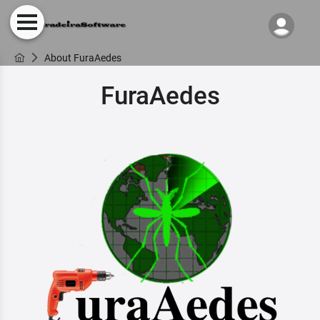
About FuraAedes
FuraAedes