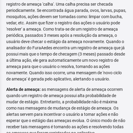
registro de ameaça 'calha'. Uma calha precisa ser checada
periodicamente. Se encontrada água parada, ovos, larvas, pupas,
mosquitos, ações devem ser tomadas como: limpar com bucha,
vedar, etc. Assim que fizer o registro das ações o usuário pode
'resolver' a ameaça. Como trata-se de um registro de ameaça
periódica, passados 3 meses após a resolução da ameaça, o
usuário deve checar o estágio da ameaça novamente. Quando o
analisador do FuraAedes encontra um registro de ameaça que já
possui mais que o tempo de checagem (3 meses) passado desde
a última ação, ele gera automaticamente um novo registro de
ameaça para que o usuário o resolva, tomando as ações
novamente. Quando isso ocorre, uma mensagem de 'novo ciclo
de ameaça' é gerada pelo aplicativo, alertando o usuário.
Alerta de ameaça:
as mensagens de alerta de ameaça ocorrem
quando um registro de ameaça possui alta probabilidade de
mudar de estágio. Entretanto, a probabilidade não é máxima
como nas mensagens de mudança de estágio de ameaça. Os
alertas servem para incentivar o usuário a tomar ações e não
esperar que o estágio das ameaças evolua. O único modo de não
receber tais mensagens é tomando as ações e resolvendo todas