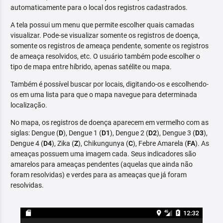
automaticamente para o local dos registros cadastrados.
A tela possui um menu que permite escolher quais camadas
visualizar. Pode-se visualizar somente os registros de doença,
somente os registros de ameaça pendente, somente os registros
de ameaça resolvidos, etc. O usuário também pode escolher o
tipo de mapa entre híbrido, apenas satélite ou mapa.
Também é possível buscar por locais, digitando-os e escolhendo-
os em uma lista para que o mapa navegue para determinada
localização.
No mapa, os registros de doença aparecem em vermelho com as
siglas: Dengue (
D
), Dengue 1 (
D1
), Dengue 2 (
D2
), Dengue 3 (
D3
),
Dengue 4 (
D4
), Zika (
Z
), Chikungunya (
C
), Febre Amarela (
FA
). As
ameaças possuem uma imagem cada. Seus indicadores são
amarelos para ameaças pendentes (aquelas que ainda não
foram resolvidas) e verdes para as ameaças que já foram
resolvidas.