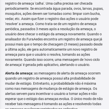
registro de ameaça 'calha'. Uma calha precisa ser checada
periodicamente. Se encontrada água parada, ovos, larvas, pupas,
mosquitos, ações devem ser tomadas como: limpar com bucha,
vedar, etc. Assim que fizer o registro das ações o usuário pode
'resolver' a ameaça. Como trata-se de um registro de ameaça
periódica, passados 3 meses após a resolução da ameaça, o
usuário deve checar o estágio da ameaça novamente. Quando o
analisador do FuraAedes encontra um registro de ameaça que já
possui mais que o tempo de checagem (3 meses) passado desde
a última ação, ele gera automaticamente um novo registro de
ameaça para que o usuário o resolva, tomando as ações
novamente. Quando isso ocorre, uma mensagem de 'novo ciclo
de ameaça' é gerada pelo aplicativo, alertando o usuário.
Alerta de ameaça:
as mensagens de alerta de ameaça ocorrem
quando um registro de ameaça possui alta probabilidade de
mudar de estágio. Entretanto, a probabilidade não é máxima
como nas mensagens de mudança de estágio de ameaça. Os
alertas servem para incentivar o usuário a tomar ações e não
esperar que o estágio das ameaças evolua. O único modo de não
receber tais mensagens é tomando as ações e resolvendo todas