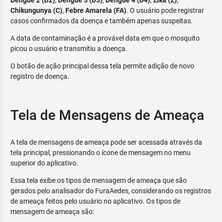
Dengue 2 (D2)
,
Dengue 3 (D3)
,
Dengue 4 (D4)
,
Zika (Z)
,
Chikungunya (C)
,
Febre Amarela (FA)
. O usuário pode registrar
casos confirmados da doença e também apenas suspeitas.
A data de contaminação é a provável data em que o mosquito
picou o usuário e transmitiu a doença.
O botão de ação principal dessa tela permite adição de novo
registro de doença.
Tela de Mensagens de Ameaça
A tela de mensagens de ameaça pode ser acessada através da
tela principal, pressionando o ícone de mensagem no menu
superior do aplicativo.
Essa tela exibe os tipos de mensagem de ameaça que são
gerados pelo analisador do FuraAedes, considerando os registros
de ameaça feitos pelo usuário no aplicativo. Os tipos de
mensagem de ameaça são: