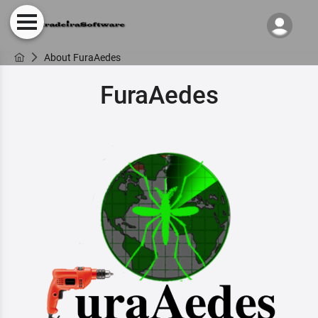
About FuraAedes
FuraAedes