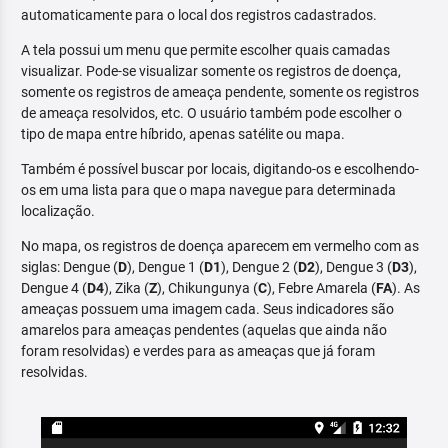
automaticamente para o local dos registros cadastrados.
A tela possui um menu que permite escolher quais camadas
visualizar. Pode-se visualizar somente os registros de doença,
somente os registros de ameaça pendente, somente os registros
de ameaça resolvidos, etc. O usuário também pode escolher o
tipo de mapa entre híbrido, apenas satélite ou mapa.
Também é possível buscar por locais, digitando-os e escolhendo-
os em uma lista para que o mapa navegue para determinada
localização.
No mapa, os registros de doença aparecem em vermelho com as
siglas: Dengue (
D
), Dengue 1 (
D1
), Dengue 2 (
D2
), Dengue 3 (
D3
),
Dengue 4 (
D4
), Zika (
Z
), Chikungunya (
C
), Febre Amarela (
FA
). As
ameaças possuem uma imagem cada. Seus indicadores são
amarelos para ameaças pendentes (aquelas que ainda não
foram resolvidas) e verdes para as ameaças que já foram
resolvidas.