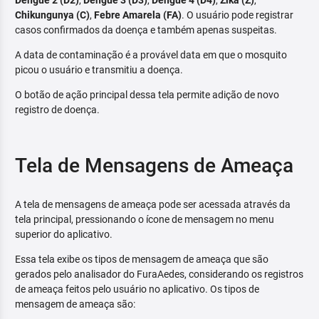
Dengue 2 (D2)
,
Dengue 3 (D3)
,
Dengue 4 (D4)
,
Zika (Z)
,
Chikungunya (C)
,
Febre Amarela (FA)
. O usuário pode registrar
casos confirmados da doença e também apenas suspeitas.
A data de contaminação é a provável data em que o mosquito
picou o usuário e transmitiu a doença.
O botão de ação principal dessa tela permite adição de novo
registro de doença.
Tela de Mensagens de Ameaça
A tela de mensagens de ameaça pode ser acessada através da
tela principal, pressionando o ícone de mensagem no menu
superior do aplicativo.
Essa tela exibe os tipos de mensagem de ameaça que são
gerados pelo analisador do FuraAedes, considerando os registros
de ameaça feitos pelo usuário no aplicativo. Os tipos de
mensagem de ameaça são: