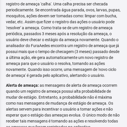
registro de ameaça 'calha'. Uma calha precisa ser checada
periodicamente. Se encontrada água parada, ovos, larvas, pupas,
mosquitos, ações devem ser tomadas como: limpar com bucha,
vedar, etc. Assim que fizer o registro das ações o usuário pode
'resolver' a ameaça. Como trata-se de um registro de ameaça
periódica, passados 3 meses após a resolução da ameaça, o
usuário deve checar o estágio da ameaça novamente. Quando o
analisador do FuraAedes encontra um registro de ameaça que já
possui mais que o tempo de checagem (3 meses) passado desde
a última ação, ele gera automaticamente um novo registro de
ameaça para que o usuário o resolva, tomando as ações
novamente. Quando isso ocorre, uma mensagem de 'novo ciclo
de ameaça' é gerada pelo aplicativo, alertando o usuário.
Alerta de ameaça:
as mensagens de alerta de ameaça ocorrem
quando um registro de ameaça possui alta probabilidade de
mudar de estágio. Entretanto, a probabilidade não é máxima
como nas mensagens de mudança de estágio de ameaça. Os
alertas servem para incentivar o usuário a tomar ações e não
esperar que o estágio das ameaças evolua. O único modo de não
receber tais mensagens é tomando as ações e resolvendo todas