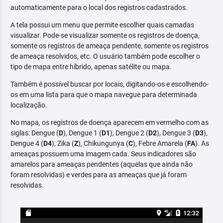
automaticamente para o local dos registros cadastrados.
A tela possui um menu que permite escolher quais camadas
visualizar. Pode-se visualizar somente os registros de doença,
somente os registros de ameaça pendente, somente os registros
de ameaça resolvidos, etc. O usuário também pode escolher o
tipo de mapa entre híbrido, apenas satélite ou mapa.
Também é possível buscar por locais, digitando-os e escolhendo-
os em uma lista para que o mapa navegue para determinada
localização.
No mapa, os registros de doença aparecem em vermelho com as
siglas: Dengue (
D
), Dengue 1 (
D1
), Dengue 2 (
D2
), Dengue 3 (
D3
),
Dengue 4 (
D4
), Zika (
Z
), Chikungunya (
C
), Febre Amarela (
FA
). As
ameaças possuem uma imagem cada. Seus indicadores são
amarelos para ameaças pendentes (aquelas que ainda não
foram resolvidas) e verdes para as ameaças que já foram
resolvidas.