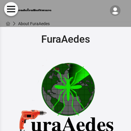
About FuraAedes
FuraAedes