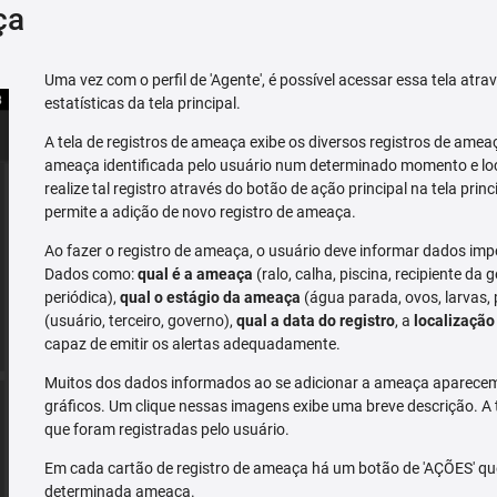
ça
Uma vez com o perfil de 'Agente', é possível acessar essa tela atr
estatísticas da tela principal.
A tela de registros de ameaça exibe os diversos registros de ame
ameaça identificada pelo usuário num determinado momento e loc
realize tal registro através do botão de ação principal na tela prin
permite a adição de novo registro de ameaça.
Ao fazer o registro de ameaça, o usuário deve informar dados imp
Dados como:
qual é a ameaça
(ralo, calha, piscina, recipiente da g
periódica),
qual o estágio da ameaça
(água parada, ovos, larvas,
(usuário, terceiro, governo),
qual a data do registro
, a
localização
capaz de emitir os alertas adequadamente.
Muitos dos dados informados ao se adicionar a ameaça aparecem 
gráficos. Um clique nessas imagens exibe uma breve descrição. A
que foram registradas pelo usuário.
Em cada cartão de registro de ameaça há um botão de 'AÇÕES' que 
determinada ameaça.