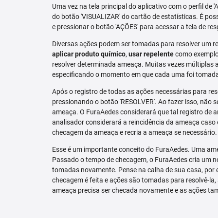
Uma vez na tela principal do aplicativo com o perfil de 
do botão 'VISUALIZAR' do cartão de estatísticas. É pos
e pressionar o botão 'AÇÕES' para acessar a tela de res
Diversas ações podem ser tomadas para resolver um re
aplicar produto químico
,
usar repelente
como exemplo.
resolver determinada ameaça. Muitas vezes múltiplas aç
especificando o momento em que cada uma foi tomad
Após o registro de todas as ações necessárias para re
pressionando o botão 'RESOLVER'. Ao fazer isso, não se
ameaça. O FuraAedes considerará que tal registro de a
analisador considerará a reincidência da ameaça caso e
checagem da ameaça e recria a ameaça se necessário.
Esse é um importante conceito do FuraAedes. Uma amea
Passado o tempo de checagem, o FuraAedes cria um nov
tomadas novamente. Pense na calha de sua casa, por 
checagem é feita e ações são tomadas para resolvê-la, 
ameaça precisa ser checada novamente e as ações ta