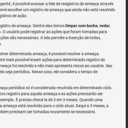
'Agente', é possível acessar a tela de resgistros de ameaça através
sível escolher um registro de ameaça que ainda não está resolvido
gistros de ação.
gistro de ameaça. Dentre elas temos
limpar com bucha
,
vedar
,
 O usuário pode registrar as ações que foram tomadas para
ões são necessárias. A tela permite a inserção de todas,
a.
solver determinada ameaça, é possível resolver a ameaça
rá mais possível inserir ações para determinado registro de
meaça foi resolvido e não mais apresenta riscos ao usuário. Seu
la seja periódica. Nesse caso, ele considera o tempo de
ça periódica só é considerada resolvida em determinado ciclo.
o registro para aquela ameaça e as ações precisarão ser
exemplo. É preciso checá-la de 3 em 3 meses. Quando uma
a ameaça está resolvida para o ciclo atual. Daqui a 3 meses, a
mbém precisam ser tomadas novamente se necessário.