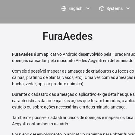
English
Systems
FuraAedes
FuraAedes
é um aplicativo Android desenvolvido pela FuradeiraSo
doenças causadas pelo mosquito Aedes Aegypti em determinado l
Com ele é possível mapear as ameaças de criadouros ou focos do m
calhas, pratinho de planta, vasos, etc). Uma vez com as ameaças 
bucha, vedar, aplicar produto químico).
Durante o cadastro das ameaças o aplicativo exige detalhes que s
características da ameaça e as ações que foram tomadas, o aplica
estágio ou sobre ações necessárias em determinada ameaça.
Também é possível cadastrar casos de doenças e mapear os loca
Aegypti contaminou o usuário.
Em pleno desenvolvimento, o aplicativo caminha para obter funcio