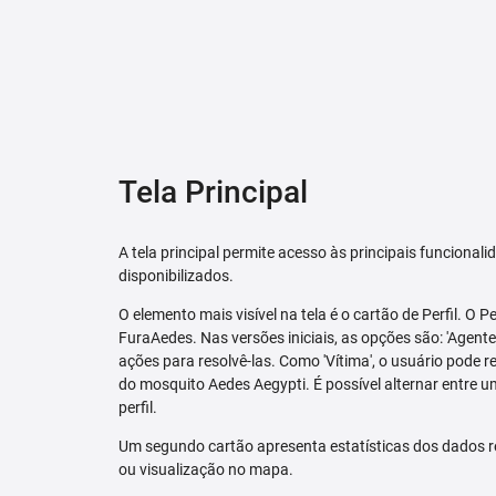
Tela Principal
A tela principal permite acesso às principais funcional
disponibilizados.
O elemento mais visível na tela é o cartão de Perfil. O P
FuraAedes. Nas versões iniciais, as opções são: 'Agente'
ações para resolvê-las. Como 'Vítima', o usuário pode 
do mosquito Aedes Aegypti. É possível alternar entre u
perfil.
Um segundo cartão apresenta estatísticas dos dados r
ou visualização no mapa.