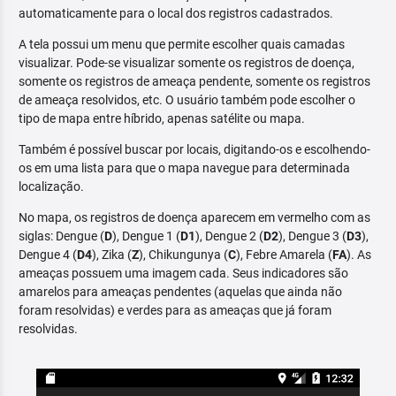
automaticamente para o local dos registros cadastrados.
A tela possui um menu que permite escolher quais camadas
visualizar. Pode-se visualizar somente os registros de doença,
somente os registros de ameaça pendente, somente os registros
de ameaça resolvidos, etc. O usuário também pode escolher o
tipo de mapa entre híbrido, apenas satélite ou mapa.
Também é possível buscar por locais, digitando-os e escolhendo-
os em uma lista para que o mapa navegue para determinada
localização.
No mapa, os registros de doença aparecem em vermelho com as
siglas: Dengue (
D
), Dengue 1 (
D1
), Dengue 2 (
D2
), Dengue 3 (
D3
),
Dengue 4 (
D4
), Zika (
Z
), Chikungunya (
C
), Febre Amarela (
FA
). As
ameaças possuem uma imagem cada. Seus indicadores são
amarelos para ameaças pendentes (aquelas que ainda não
foram resolvidas) e verdes para as ameaças que já foram
resolvidas.