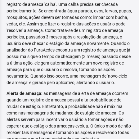
registro de ameaça 'calha'. Uma calha precisa ser checada
periodicamente. Se encontrada água parada, ovos, larvas, pupas,
mosquitos, ações devem ser tomadas como: limpar com bucha,
vedar, etc. Assim que fizer o registro das ações o usuário pode
'resolver' a ameaça. Como trata-se de um registro de ameaça
periódica, passados 3 meses após a resolução da ameaça, o
usuário deve checar o estágio da ameaça novamente. Quando o
analisador do FuraAedes encontra um registro de ameaça que já
possui mais que o tempo de checagem (3 meses) passado desde
a última ação, ele gera automaticamente um novo registro de
ameaça para que o usuário o resolva, tomando as ações
novamente. Quando isso ocorre, uma mensagem de 'novo ciclo
de ameaça' é gerada pelo aplicativo, alertando o usuário.
Alerta de ameaça:
as mensagens de alerta de ameaça ocorrem
quando um registro de ameaça possui alta probabilidade de
mudar de estágio. Entretanto, a probabilidade não é máxima
como nas mensagens de mudança de estágio de ameaça. Os
alertas servem para incentivar o usuário a tomar ações e não
esperar que o estágio das ameaças evolua. O único modo de não
receber tais mensagens é tomando as ações e resolvendo todas