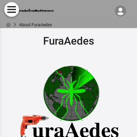
About FuraAedes
FuraAedes