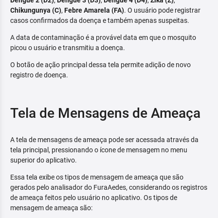
Dengue 2 (D2)
,
Dengue 3 (D3)
,
Dengue 4 (D4)
,
Zika (Z)
,
Chikungunya (C)
,
Febre Amarela (FA)
. O usuário pode registrar
casos confirmados da doença e também apenas suspeitas.
A data de contaminação é a provável data em que o mosquito
picou o usuário e transmitiu a doença.
O botão de ação principal dessa tela permite adição de novo
registro de doença.
Tela de Mensagens de Ameaça
A tela de mensagens de ameaça pode ser acessada através da
tela principal, pressionando o ícone de mensagem no menu
superior do aplicativo.
Essa tela exibe os tipos de mensagem de ameaça que são
gerados pelo analisador do FuraAedes, considerando os registros
de ameaça feitos pelo usuário no aplicativo. Os tipos de
mensagem de ameaça são: