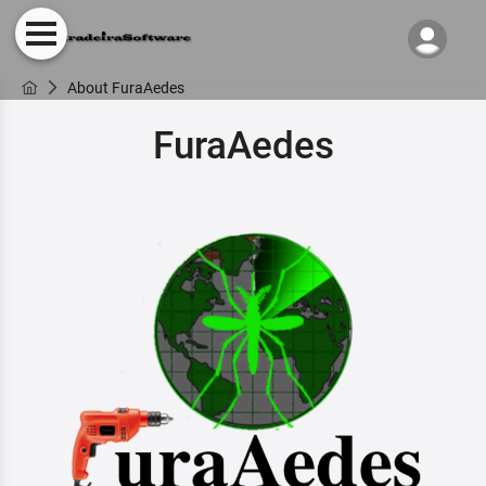
About FuraAedes
FuraAedes