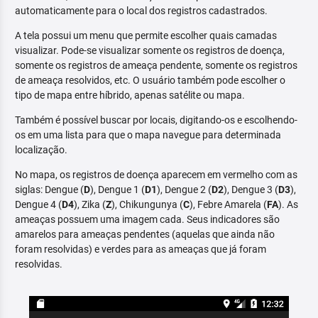
automaticamente para o local dos registros cadastrados.
A tela possui um menu que permite escolher quais camadas
visualizar. Pode-se visualizar somente os registros de doença,
somente os registros de ameaça pendente, somente os registros
de ameaça resolvidos, etc. O usuário também pode escolher o
tipo de mapa entre híbrido, apenas satélite ou mapa.
Também é possível buscar por locais, digitando-os e escolhendo-
os em uma lista para que o mapa navegue para determinada
localização.
No mapa, os registros de doença aparecem em vermelho com as
siglas: Dengue (
D
), Dengue 1 (
D1
), Dengue 2 (
D2
), Dengue 3 (
D3
),
Dengue 4 (
D4
), Zika (
Z
), Chikungunya (
C
), Febre Amarela (
FA
). As
ameaças possuem uma imagem cada. Seus indicadores são
amarelos para ameaças pendentes (aquelas que ainda não
foram resolvidas) e verdes para as ameaças que já foram
resolvidas.