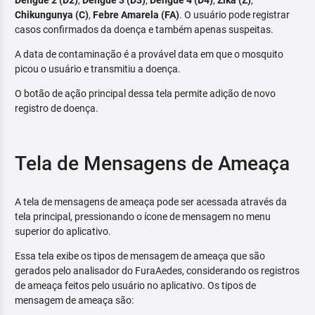
Dengue 2 (D2)
,
Dengue 3 (D3)
,
Dengue 4 (D4)
,
Zika (Z)
,
Chikungunya (C)
,
Febre Amarela (FA)
. O usuário pode registrar
casos confirmados da doença e também apenas suspeitas.
A data de contaminação é a provável data em que o mosquito
picou o usuário e transmitiu a doença.
O botão de ação principal dessa tela permite adição de novo
registro de doença.
Tela de Mensagens de Ameaça
A tela de mensagens de ameaça pode ser acessada através da
tela principal, pressionando o ícone de mensagem no menu
superior do aplicativo.
Essa tela exibe os tipos de mensagem de ameaça que são
gerados pelo analisador do FuraAedes, considerando os registros
de ameaça feitos pelo usuário no aplicativo. Os tipos de
mensagem de ameaça são: