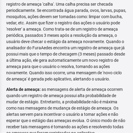
registro de ameaça 'calha'. Uma calha precisa ser checada
periodicamente. Se encontrada água parada, ovos, larvas, pupas,
mosquitos, ações devem ser tomadas como: limpar com bucha,
vedar, etc. Assim que fizer o registro das ações o usuário pode
'resolver' a ameaça. Como trata-se de um registro de ameaça
periódica, passados 3 meses após a resolução da ameaça, o
usuário deve checar o estágio da ameaça novamente. Quando o
analisador do FuraAedes encontra um registro de ameaça que já
possui mais que o tempo de checagem (3 meses) passado desde
a última ação, ele gera automaticamente um novo registro de
ameaça para que o usuário o resolva, tomando as ações
novamente. Quando isso ocorre, uma mensagem de 'novo ciclo
de ameaça' é gerada pelo aplicativo, alertando o usuário.
Alerta de ameaça:
as mensagens de alerta de ameaça ocorrem
quando um registro de ameaça possui alta probabilidade de
mudar de estágio. Entretanto, a probabilidade não é máxima
como nas mensagens de mudança de estágio de ameaça. Os
alertas servem para incentivar o usuário a tomar ações e não
esperar que o estágio das ameaças evolua. O único modo de não
receber tais mensagens é tomando as ações e resolvendo todas