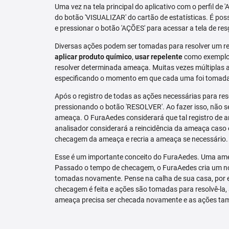
Uma vez na tela principal do aplicativo com o perfil de 
do botão 'VISUALIZAR' do cartão de estatísticas. É pos
e pressionar o botão 'AÇÕES' para acessar a tela de res
Diversas ações podem ser tomadas para resolver um re
aplicar produto químico
,
usar repelente
como exemplo.
resolver determinada ameaça. Muitas vezes múltiplas aç
especificando o momento em que cada uma foi tomad
Após o registro de todas as ações necessárias para re
pressionando o botão 'RESOLVER'. Ao fazer isso, não se
ameaça. O FuraAedes considerará que tal registro de a
analisador considerará a reincidência da ameaça caso e
checagem da ameaça e recria a ameaça se necessário.
Esse é um importante conceito do FuraAedes. Uma amea
Passado o tempo de checagem, o FuraAedes cria um nov
tomadas novamente. Pense na calha de sua casa, por 
checagem é feita e ações são tomadas para resolvê-la, 
ameaça precisa ser checada novamente e as ações ta