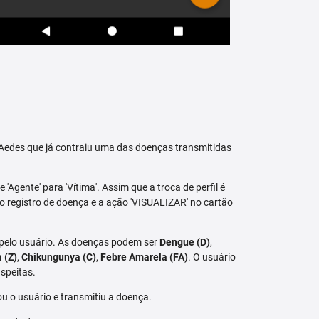
raAedes que já contraiu uma das doenças transmitidas
 'Agente' para 'Vítima'. Assim que a troca de perfil é
vo registro de doença e a ação 'VISUALIZAR' no cartão
 pelo usuário. As doenças podem ser
Dengue (D)
,
a (Z)
,
Chikungunya (C)
,
Febre Amarela (FA)
. O usuário
speitas.
u o usuário e transmitiu a doença.