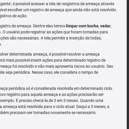
'Agente', é possível acessar a tela de resgistros de ameaça através
sível escolher um registro de ameaça que ainda não está resolvido
gistros de ação.
gistro de ameaça. Dentre elas temos
limpar com bucha
,
vedar
,
 O usuário pode registrar as ações que foram tomadas para
ões são necessárias. A tela permite a inserção de todas,
a.
solver determinada ameaça, é possível resolver a ameaça
rá mais possível inserir ações para determinado registro de
meaça foi resolvido e não mais apresenta riscos ao usuário. Seu
la seja periódica. Nesse caso, ele considera o tempo de
ça periódica só é considerada resolvida em determinado ciclo.
o registro para aquela ameaça e as ações precisarão ser
exemplo. É preciso checá-la de 3 em 3 meses. Quando uma
a ameaça está resolvida para o ciclo atual. Daqui a 3 meses, a
mbém precisam ser tomadas novamente se necessário.