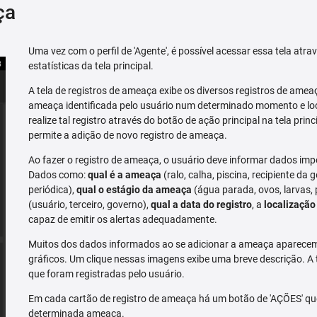
ça
Uma vez com o perfil de 'Agente', é possível acessar essa tela atr
estatísticas da tela principal.
A tela de registros de ameaça exibe os diversos registros de ame
ameaça identificada pelo usuário num determinado momento e loc
realize tal registro através do botão de ação principal na tela prin
permite a adição de novo registro de ameaça.
Ao fazer o registro de ameaça, o usuário deve informar dados imp
Dados como:
qual é a ameaça
(ralo, calha, piscina, recipiente da g
periódica),
qual o estágio da ameaça
(água parada, ovos, larvas,
(usuário, terceiro, governo),
qual a data do registro
, a
localização
capaz de emitir os alertas adequadamente.
Muitos dos dados informados ao se adicionar a ameaça aparecem 
gráficos. Um clique nessas imagens exibe uma breve descrição. A
que foram registradas pelo usuário.
Em cada cartão de registro de ameaça há um botão de 'AÇÕES' que 
determinada ameaça.