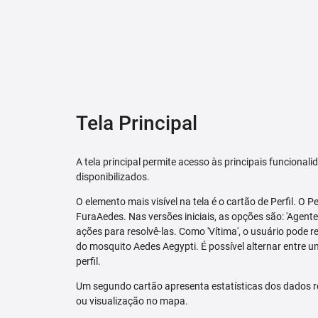
Tela Principal
A tela principal permite acesso às principais funcional
disponibilizados.
O elemento mais visível na tela é o cartão de Perfil. O P
FuraAedes. Nas versões iniciais, as opções são: 'Agente'
ações para resolvê-las. Como 'Vítima', o usuário pode 
do mosquito Aedes Aegypti. É possível alternar entre u
perfil.
Um segundo cartão apresenta estatísticas dos dados r
ou visualização no mapa.