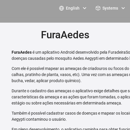
English
Systems
FuraAedes
FuraAedes
é um aplicativo Android desenvolvido pela FuradeiraSo
doenças causadas pelo mosquito Aedes Aegypti em determinado l
Com ele é possível mapear as ameaças de criadouros ou focos do m
calhas, pratinho de planta, vasos, etc). Uma vez com as ameaças 
bucha, vedar, aplicar produto químico).
Durante o cadastro das ameaças o aplicativo exige detalhes que s
características da ameaça e as ações que foram tomadas, o aplica
estágio ou sobre ações necessárias em determinada ameaça.
Também é possível cadastrar casos de doenças e mapear os loca
Aegypti contaminou o usuário.
Em pleno desenvolvimento, o aplicativo caminha para obter funcio