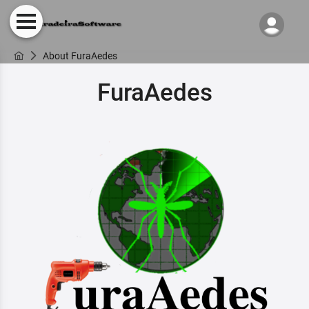
About FuraAedes
FuraAedes