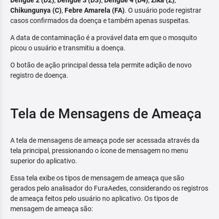
Dengue 2 (D2)
,
Dengue 3 (D3)
,
Dengue 4 (D4)
,
Zika (Z)
,
Chikungunya (C)
,
Febre Amarela (FA)
. O usuário pode registrar
casos confirmados da doença e também apenas suspeitas.
A data de contaminação é a provável data em que o mosquito
picou o usuário e transmitiu a doença.
O botão de ação principal dessa tela permite adição de novo
registro de doença.
Tela de Mensagens de Ameaça
A tela de mensagens de ameaça pode ser acessada através da
tela principal, pressionando o ícone de mensagem no menu
superior do aplicativo.
Essa tela exibe os tipos de mensagem de ameaça que são
gerados pelo analisador do FuraAedes, considerando os registros
de ameaça feitos pelo usuário no aplicativo. Os tipos de
mensagem de ameaça são: