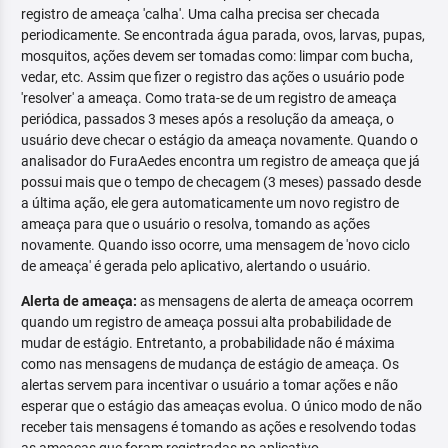
registro de ameaça 'calha'. Uma calha precisa ser checada
periodicamente. Se encontrada água parada, ovos, larvas, pupas,
mosquitos, ações devem ser tomadas como: limpar com bucha,
vedar, etc. Assim que fizer o registro das ações o usuário pode
'resolver' a ameaça. Como trata-se de um registro de ameaça
periódica, passados 3 meses após a resolução da ameaça, o
usuário deve checar o estágio da ameaça novamente. Quando o
analisador do FuraAedes encontra um registro de ameaça que já
possui mais que o tempo de checagem (3 meses) passado desde
a última ação, ele gera automaticamente um novo registro de
ameaça para que o usuário o resolva, tomando as ações
novamente. Quando isso ocorre, uma mensagem de 'novo ciclo
de ameaça' é gerada pelo aplicativo, alertando o usuário.
Alerta de ameaça:
as mensagens de alerta de ameaça ocorrem
quando um registro de ameaça possui alta probabilidade de
mudar de estágio. Entretanto, a probabilidade não é máxima
como nas mensagens de mudança de estágio de ameaça. Os
alertas servem para incentivar o usuário a tomar ações e não
esperar que o estágio das ameaças evolua. O único modo de não
receber tais mensagens é tomando as ações e resolvendo todas