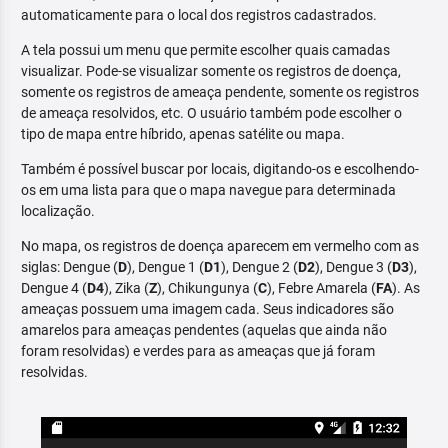
automaticamente para o local dos registros cadastrados.
A tela possui um menu que permite escolher quais camadas
visualizar. Pode-se visualizar somente os registros de doença,
somente os registros de ameaça pendente, somente os registros
de ameaça resolvidos, etc. O usuário também pode escolher o
tipo de mapa entre híbrido, apenas satélite ou mapa.
Também é possível buscar por locais, digitando-os e escolhendo-
os em uma lista para que o mapa navegue para determinada
localização.
No mapa, os registros de doença aparecem em vermelho com as
siglas: Dengue (
D
), Dengue 1 (
D1
), Dengue 2 (
D2
), Dengue 3 (
D3
),
Dengue 4 (
D4
), Zika (
Z
), Chikungunya (
C
), Febre Amarela (
FA
). As
ameaças possuem uma imagem cada. Seus indicadores são
amarelos para ameaças pendentes (aquelas que ainda não
foram resolvidas) e verdes para as ameaças que já foram
resolvidas.