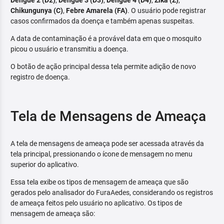
Dengue 2 (D2)
,
Dengue 3 (D3)
,
Dengue 4 (D4)
,
Zika (Z)
,
Chikungunya (C)
,
Febre Amarela (FA)
. O usuário pode registrar
casos confirmados da doença e também apenas suspeitas.
A data de contaminação é a provável data em que o mosquito
picou o usuário e transmitiu a doença.
O botão de ação principal dessa tela permite adição de novo
registro de doença.
Tela de Mensagens de Ameaça
A tela de mensagens de ameaça pode ser acessada através da
tela principal, pressionando o ícone de mensagem no menu
superior do aplicativo.
Essa tela exibe os tipos de mensagem de ameaça que são
gerados pelo analisador do FuraAedes, considerando os registros
de ameaça feitos pelo usuário no aplicativo. Os tipos de
mensagem de ameaça são: