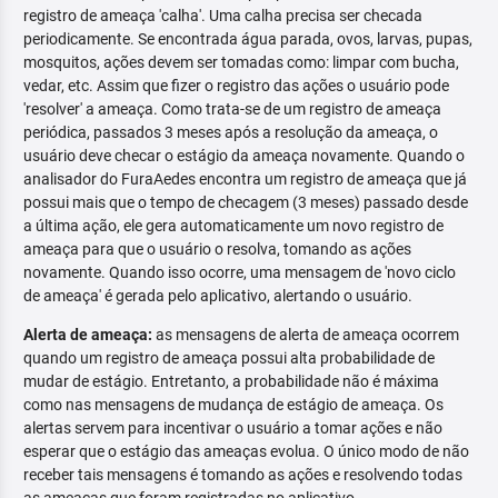
registro de ameaça 'calha'. Uma calha precisa ser checada
periodicamente. Se encontrada água parada, ovos, larvas, pupas,
mosquitos, ações devem ser tomadas como: limpar com bucha,
vedar, etc. Assim que fizer o registro das ações o usuário pode
'resolver' a ameaça. Como trata-se de um registro de ameaça
periódica, passados 3 meses após a resolução da ameaça, o
usuário deve checar o estágio da ameaça novamente. Quando o
analisador do FuraAedes encontra um registro de ameaça que já
possui mais que o tempo de checagem (3 meses) passado desde
a última ação, ele gera automaticamente um novo registro de
ameaça para que o usuário o resolva, tomando as ações
novamente. Quando isso ocorre, uma mensagem de 'novo ciclo
de ameaça' é gerada pelo aplicativo, alertando o usuário.
Alerta de ameaça:
as mensagens de alerta de ameaça ocorrem
quando um registro de ameaça possui alta probabilidade de
mudar de estágio. Entretanto, a probabilidade não é máxima
como nas mensagens de mudança de estágio de ameaça. Os
alertas servem para incentivar o usuário a tomar ações e não
esperar que o estágio das ameaças evolua. O único modo de não
receber tais mensagens é tomando as ações e resolvendo todas