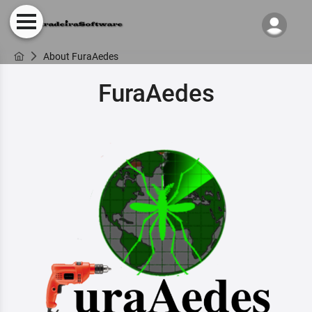
About FuraAedes
FuraAedes