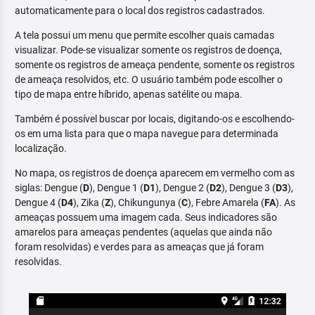
automaticamente para o local dos registros cadastrados.
A tela possui um menu que permite escolher quais camadas
visualizar. Pode-se visualizar somente os registros de doença,
somente os registros de ameaça pendente, somente os registros
de ameaça resolvidos, etc. O usuário também pode escolher o
tipo de mapa entre híbrido, apenas satélite ou mapa.
Também é possível buscar por locais, digitando-os e escolhendo-
os em uma lista para que o mapa navegue para determinada
localização.
No mapa, os registros de doença aparecem em vermelho com as
siglas: Dengue (
D
), Dengue 1 (
D1
), Dengue 2 (
D2
), Dengue 3 (
D3
),
Dengue 4 (
D4
), Zika (
Z
), Chikungunya (
C
), Febre Amarela (
FA
). As
ameaças possuem uma imagem cada. Seus indicadores são
amarelos para ameaças pendentes (aquelas que ainda não
foram resolvidas) e verdes para as ameaças que já foram
resolvidas.