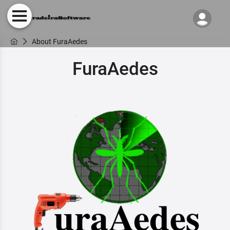
About FuraAedes
FuraAedes