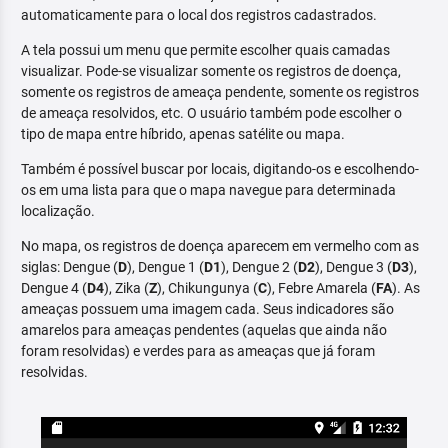
automaticamente para o local dos registros cadastrados.
A tela possui um menu que permite escolher quais camadas
visualizar. Pode-se visualizar somente os registros de doença,
somente os registros de ameaça pendente, somente os registros
de ameaça resolvidos, etc. O usuário também pode escolher o
tipo de mapa entre híbrido, apenas satélite ou mapa.
Também é possível buscar por locais, digitando-os e escolhendo-
os em uma lista para que o mapa navegue para determinada
localização.
No mapa, os registros de doença aparecem em vermelho com as
siglas: Dengue (
D
), Dengue 1 (
D1
), Dengue 2 (
D2
), Dengue 3 (
D3
),
Dengue 4 (
D4
), Zika (
Z
), Chikungunya (
C
), Febre Amarela (
FA
). As
ameaças possuem uma imagem cada. Seus indicadores são
amarelos para ameaças pendentes (aquelas que ainda não
foram resolvidas) e verdes para as ameaças que já foram
resolvidas.