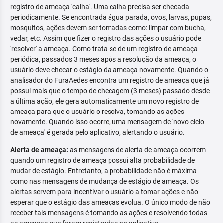
registro de ameaça 'calha'. Uma calha precisa ser checada
periodicamente. Se encontrada água parada, ovos, larvas, pupas,
mosquitos, ações devem ser tomadas como: limpar com bucha,
vedar, etc. Assim que fizer o registro das ações o usuário pode
'resolver' a ameaça. Como trata-se de um registro de ameaça
periódica, passados 3 meses após a resolução da ameaça, o
usuário deve checar o estágio da ameaça novamente. Quando o
analisador do FuraAedes encontra um registro de ameaça que já
possui mais que o tempo de checagem (3 meses) passado desde
a última ação, ele gera automaticamente um novo registro de
ameaça para que o usuário o resolva, tomando as ações
novamente. Quando isso ocorre, uma mensagem de 'novo ciclo
de ameaça' é gerada pelo aplicativo, alertando o usuário.
Alerta de ameaça:
as mensagens de alerta de ameaça ocorrem
quando um registro de ameaça possui alta probabilidade de
mudar de estágio. Entretanto, a probabilidade não é máxima
como nas mensagens de mudança de estágio de ameaça. Os
alertas servem para incentivar o usuário a tomar ações e não
esperar que o estágio das ameaças evolua. O único modo de não
receber tais mensagens é tomando as ações e resolvendo todas