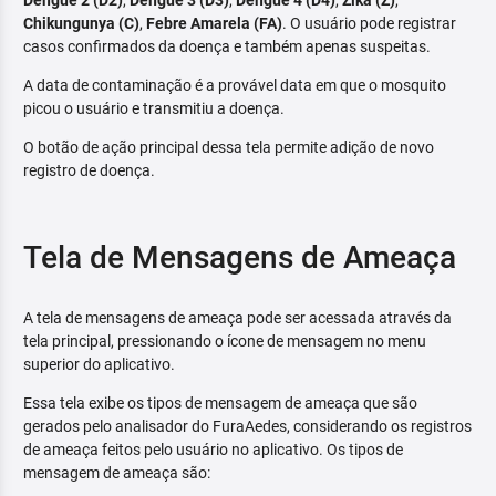
Dengue 2 (D2)
,
Dengue 3 (D3)
,
Dengue 4 (D4)
,
Zika (Z)
,
Chikungunya (C)
,
Febre Amarela (FA)
. O usuário pode registrar
casos confirmados da doença e também apenas suspeitas.
A data de contaminação é a provável data em que o mosquito
picou o usuário e transmitiu a doença.
O botão de ação principal dessa tela permite adição de novo
registro de doença.
Tela de Mensagens de Ameaça
A tela de mensagens de ameaça pode ser acessada através da
tela principal, pressionando o ícone de mensagem no menu
superior do aplicativo.
Essa tela exibe os tipos de mensagem de ameaça que são
gerados pelo analisador do FuraAedes, considerando os registros
de ameaça feitos pelo usuário no aplicativo. Os tipos de
mensagem de ameaça são: