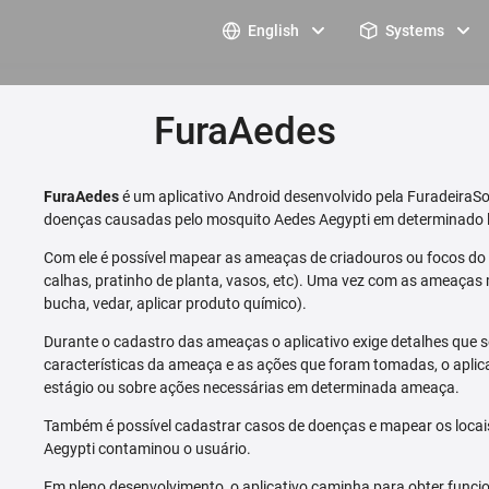
English
Systems
FuraAedes
FuraAedes
é um aplicativo Android desenvolvido pela FuradeiraSo
doenças causadas pelo mosquito Aedes Aegypti em determinado l
Com ele é possível mapear as ameaças de criadouros ou focos do m
calhas, pratinho de planta, vasos, etc). Uma vez com as ameaças 
bucha, vedar, aplicar produto químico).
Durante o cadastro das ameaças o aplicativo exige detalhes que s
características da ameaça e as ações que foram tomadas, o aplica
estágio ou sobre ações necessárias em determinada ameaça.
Também é possível cadastrar casos de doenças e mapear os loca
Aegypti contaminou o usuário.
Em pleno desenvolvimento, o aplicativo caminha para obter funcio