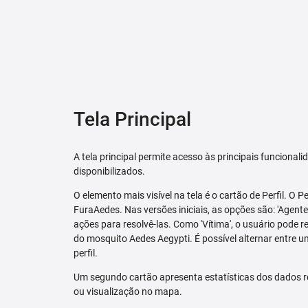
Tela Principal
A tela principal permite acesso às principais funcional
disponibilizados.
O elemento mais visível na tela é o cartão de Perfil. O P
FuraAedes. Nas versões iniciais, as opções são: 'Agente'
ações para resolvê-las. Como 'Vítima', o usuário pode 
do mosquito Aedes Aegypti. É possível alternar entre u
perfil.
Um segundo cartão apresenta estatísticas dos dados r
ou visualização no mapa.