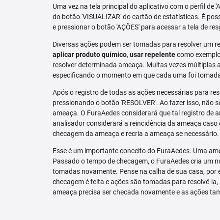
Uma vez na tela principal do aplicativo com o perfil de 
do botão 'VISUALIZAR' do cartão de estatísticas. É pos
e pressionar o botão 'AÇÕES' para acessar a tela de res
Diversas ações podem ser tomadas para resolver um re
aplicar produto químico
,
usar repelente
como exemplo.
resolver determinada ameaça. Muitas vezes múltiplas aç
especificando o momento em que cada uma foi tomad
Após o registro de todas as ações necessárias para re
pressionando o botão 'RESOLVER'. Ao fazer isso, não se
ameaça. O FuraAedes considerará que tal registro de a
analisador considerará a reincidência da ameaça caso e
checagem da ameaça e recria a ameaça se necessário.
Esse é um importante conceito do FuraAedes. Uma amea
Passado o tempo de checagem, o FuraAedes cria um nov
tomadas novamente. Pense na calha de sua casa, por 
checagem é feita e ações são tomadas para resolvê-la, 
ameaça precisa ser checada novamente e as ações ta