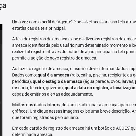
ça
Uma vez com o perfil de 'Agente', é possível acessar essa tela atr
estatísticas da tela principal.
A tela de registros de ameaça exibe os diversos registros de ame
ameaça identificada pelo usuário num determinado momento e loc
realize tal registro através do botão de ação principal na tela prin
permite a adição de novo registro de ameaça.
Ao fazer o registro de ameaça, o usuário deve informar dados imp
Dados como:
qual é a ameaça
(ralo, calha, piscina, recipiente da g
periódica),
qual o estágio da ameaça
(água parada, ovos, larvas,
(usuário, terceiro, governo),
qual a data do registro
, a
localização
capaz de emitir os alertas adequadamente.
Muitos dos dados informados ao se adicionar a ameaça aparecem 
gráficos. Um clique nessas imagens exibe uma breve descrição. A
que foram registradas pelo usuário.
Em cada cartão de registro de ameaça há um botão de 'AÇÕES' que 
determinada ameaça.