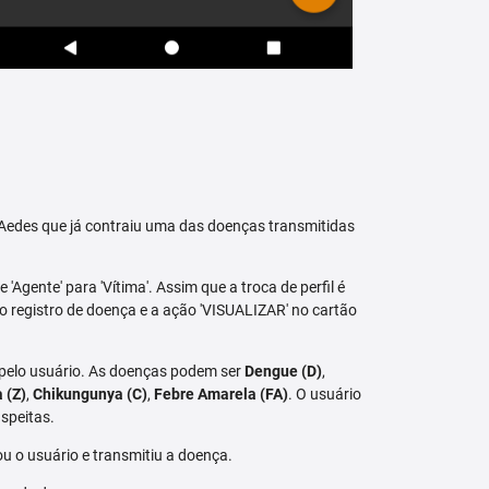
raAedes que já contraiu uma das doenças transmitidas
 'Agente' para 'Vítima'. Assim que a troca de perfil é
vo registro de doença e a ação 'VISUALIZAR' no cartão
 pelo usuário. As doenças podem ser
Dengue (D)
,
a (Z)
,
Chikungunya (C)
,
Febre Amarela (FA)
. O usuário
speitas.
u o usuário e transmitiu a doença.