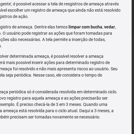
'Agente', é possível acessar a tela de resgistros de ameaça através
sível escolher um registro de ameaça que ainda não está resolvido
gistros de ação.
gistro de ameaça. Dentre elas temos
limpar com bucha
,
vedar
,
 O usuário pode registrar as ações que foram tomadas para
ões são necessárias. A tela permite a inserção de todas,
a.
solver determinada ameaça, é possível resolver a ameaça
rá mais possível inserir ações para determinado registro de
meaça foi resolvido e não mais apresenta riscos ao usuário. Seu
la seja periódica. Nesse caso, ele considera o tempo de
ça periódica só é considerada resolvida em determinado ciclo.
o registro para aquela ameaça e as ações precisarão ser
exemplo. É preciso checá-la de 3 em 3 meses. Quando uma
a ameaça está resolvida para o ciclo atual. Daqui a 3 meses, a
mbém precisam ser tomadas novamente se necessário.