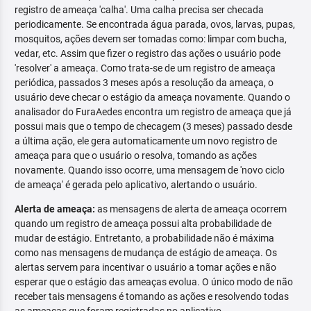
registro de ameaça 'calha'. Uma calha precisa ser checada
periodicamente. Se encontrada água parada, ovos, larvas, pupas,
mosquitos, ações devem ser tomadas como: limpar com bucha,
vedar, etc. Assim que fizer o registro das ações o usuário pode
'resolver' a ameaça. Como trata-se de um registro de ameaça
periódica, passados 3 meses após a resolução da ameaça, o
usuário deve checar o estágio da ameaça novamente. Quando o
analisador do FuraAedes encontra um registro de ameaça que já
possui mais que o tempo de checagem (3 meses) passado desde
a última ação, ele gera automaticamente um novo registro de
ameaça para que o usuário o resolva, tomando as ações
novamente. Quando isso ocorre, uma mensagem de 'novo ciclo
de ameaça' é gerada pelo aplicativo, alertando o usuário.
Alerta de ameaça:
as mensagens de alerta de ameaça ocorrem
quando um registro de ameaça possui alta probabilidade de
mudar de estágio. Entretanto, a probabilidade não é máxima
como nas mensagens de mudança de estágio de ameaça. Os
alertas servem para incentivar o usuário a tomar ações e não
esperar que o estágio das ameaças evolua. O único modo de não
receber tais mensagens é tomando as ações e resolvendo todas