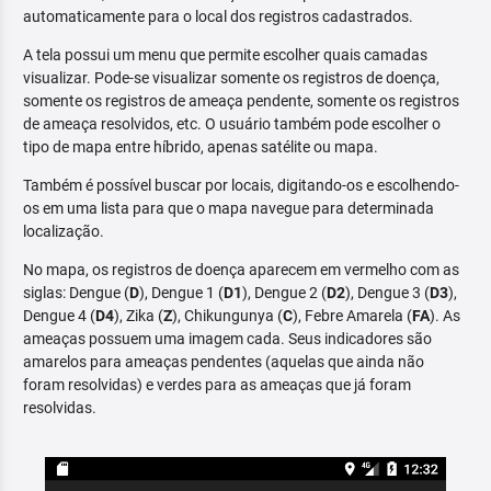
automaticamente para o local dos registros cadastrados.
A tela possui um menu que permite escolher quais camadas
visualizar. Pode-se visualizar somente os registros de doença,
somente os registros de ameaça pendente, somente os registros
de ameaça resolvidos, etc. O usuário também pode escolher o
tipo de mapa entre híbrido, apenas satélite ou mapa.
Também é possível buscar por locais, digitando-os e escolhendo-
os em uma lista para que o mapa navegue para determinada
localização.
No mapa, os registros de doença aparecem em vermelho com as
siglas: Dengue (
D
), Dengue 1 (
D1
), Dengue 2 (
D2
), Dengue 3 (
D3
),
Dengue 4 (
D4
), Zika (
Z
), Chikungunya (
C
), Febre Amarela (
FA
). As
ameaças possuem uma imagem cada. Seus indicadores são
amarelos para ameaças pendentes (aquelas que ainda não
foram resolvidas) e verdes para as ameaças que já foram
resolvidas.