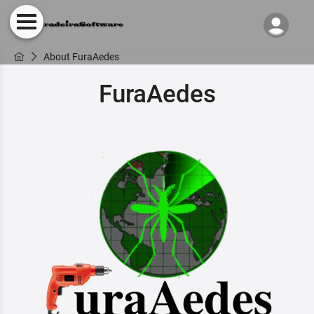
About FuraAedes
FuraAedes