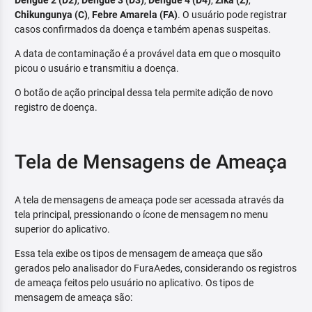
Dengue 2 (D2)
,
Dengue 3 (D3)
,
Dengue 4 (D4)
,
Zika (Z)
,
Chikungunya (C)
,
Febre Amarela (FA)
. O usuário pode registrar
casos confirmados da doença e também apenas suspeitas.
A data de contaminação é a provável data em que o mosquito
picou o usuário e transmitiu a doença.
O botão de ação principal dessa tela permite adição de novo
registro de doença.
Tela de Mensagens de Ameaça
A tela de mensagens de ameaça pode ser acessada através da
tela principal, pressionando o ícone de mensagem no menu
superior do aplicativo.
Essa tela exibe os tipos de mensagem de ameaça que são
gerados pelo analisador do FuraAedes, considerando os registros
de ameaça feitos pelo usuário no aplicativo. Os tipos de
mensagem de ameaça são: