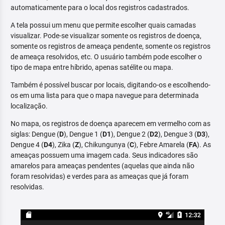
automaticamente para o local dos registros cadastrados.
A tela possui um menu que permite escolher quais camadas
visualizar. Pode-se visualizar somente os registros de doença,
somente os registros de ameaça pendente, somente os registros
de ameaça resolvidos, etc. O usuário também pode escolher o
tipo de mapa entre híbrido, apenas satélite ou mapa.
Também é possível buscar por locais, digitando-os e escolhendo-
os em uma lista para que o mapa navegue para determinada
localização.
No mapa, os registros de doença aparecem em vermelho com as
siglas: Dengue (
D
), Dengue 1 (
D1
), Dengue 2 (
D2
), Dengue 3 (
D3
),
Dengue 4 (
D4
), Zika (
Z
), Chikungunya (
C
), Febre Amarela (
FA
). As
ameaças possuem uma imagem cada. Seus indicadores são
amarelos para ameaças pendentes (aquelas que ainda não
foram resolvidas) e verdes para as ameaças que já foram
resolvidas.