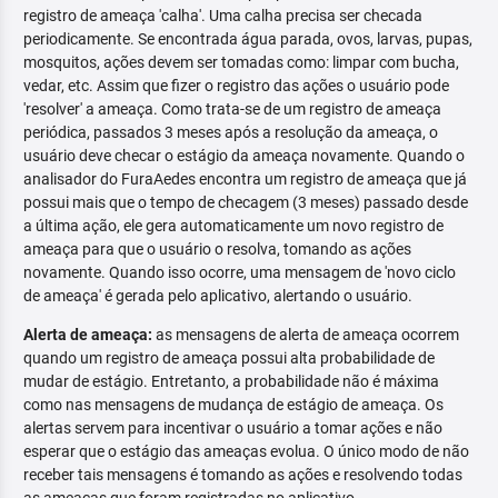
registro de ameaça 'calha'. Uma calha precisa ser checada
periodicamente. Se encontrada água parada, ovos, larvas, pupas,
mosquitos, ações devem ser tomadas como: limpar com bucha,
vedar, etc. Assim que fizer o registro das ações o usuário pode
'resolver' a ameaça. Como trata-se de um registro de ameaça
periódica, passados 3 meses após a resolução da ameaça, o
usuário deve checar o estágio da ameaça novamente. Quando o
analisador do FuraAedes encontra um registro de ameaça que já
possui mais que o tempo de checagem (3 meses) passado desde
a última ação, ele gera automaticamente um novo registro de
ameaça para que o usuário o resolva, tomando as ações
novamente. Quando isso ocorre, uma mensagem de 'novo ciclo
de ameaça' é gerada pelo aplicativo, alertando o usuário.
Alerta de ameaça:
as mensagens de alerta de ameaça ocorrem
quando um registro de ameaça possui alta probabilidade de
mudar de estágio. Entretanto, a probabilidade não é máxima
como nas mensagens de mudança de estágio de ameaça. Os
alertas servem para incentivar o usuário a tomar ações e não
esperar que o estágio das ameaças evolua. O único modo de não
receber tais mensagens é tomando as ações e resolvendo todas