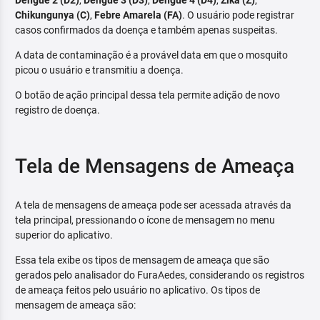
Dengue 2 (D2)
,
Dengue 3 (D3)
,
Dengue 4 (D4)
,
Zika (Z)
,
Chikungunya (C)
,
Febre Amarela (FA)
. O usuário pode registrar
casos confirmados da doença e também apenas suspeitas.
A data de contaminação é a provável data em que o mosquito
picou o usuário e transmitiu a doença.
O botão de ação principal dessa tela permite adição de novo
registro de doença.
Tela de Mensagens de Ameaça
A tela de mensagens de ameaça pode ser acessada através da
tela principal, pressionando o ícone de mensagem no menu
superior do aplicativo.
Essa tela exibe os tipos de mensagem de ameaça que são
gerados pelo analisador do FuraAedes, considerando os registros
de ameaça feitos pelo usuário no aplicativo. Os tipos de
mensagem de ameaça são: