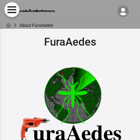
About FuraAedes
FuraAedes