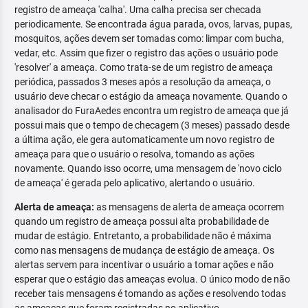
registro de ameaça 'calha'. Uma calha precisa ser checada
periodicamente. Se encontrada água parada, ovos, larvas, pupas,
mosquitos, ações devem ser tomadas como: limpar com bucha,
vedar, etc. Assim que fizer o registro das ações o usuário pode
'resolver' a ameaça. Como trata-se de um registro de ameaça
periódica, passados 3 meses após a resolução da ameaça, o
usuário deve checar o estágio da ameaça novamente. Quando o
analisador do FuraAedes encontra um registro de ameaça que já
possui mais que o tempo de checagem (3 meses) passado desde
a última ação, ele gera automaticamente um novo registro de
ameaça para que o usuário o resolva, tomando as ações
novamente. Quando isso ocorre, uma mensagem de 'novo ciclo
de ameaça' é gerada pelo aplicativo, alertando o usuário.
Alerta de ameaça:
as mensagens de alerta de ameaça ocorrem
quando um registro de ameaça possui alta probabilidade de
mudar de estágio. Entretanto, a probabilidade não é máxima
como nas mensagens de mudança de estágio de ameaça. Os
alertas servem para incentivar o usuário a tomar ações e não
esperar que o estágio das ameaças evolua. O único modo de não
receber tais mensagens é tomando as ações e resolvendo todas