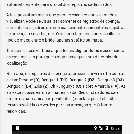
automaticamente para o local dos registros cadastrados.
A tela possui um menu que permite escolher quais camadas
visualizar. Pode-se visualizar somente os registros de doença,
somente os registros de ameaça pendente, somente os registros
de ameaça resolvidos, etc. O usuário também pode escolher o
tipo de mapa entre híbrido, apenas satélite ou mapa.
Também é possível buscar por locais, digitando-os e escolhendo-
os em uma lista para que o mapa navegue para determinada
localização.
No mapa, os registros de doença aparecem em vermelho com as
siglas: Dengue (
D
), Dengue 1 (
D1
), Dengue 2 (
D2
), Dengue 3 (
D3
),
Dengue 4 (
D4
), Zika (
Z
), Chikungunya (
C
), Febre Amarela (
FA
). As
ameaças possuem uma imagem cada. Seus indicadores são
amarelos para ameaças pendentes (aquelas que ainda não
foram resolvidas) e verdes para as ameaças que já foram
resolvidas.