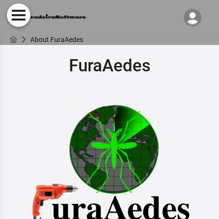
About FuraAedes
FuraAedes