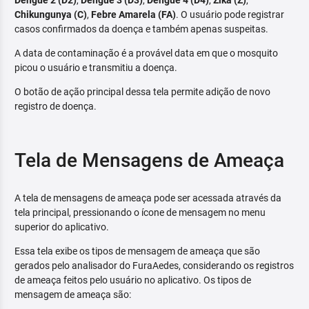
Dengue 2 (D2)
,
Dengue 3 (D3)
,
Dengue 4 (D4)
,
Zika (Z)
,
Chikungunya (C)
,
Febre Amarela (FA)
. O usuário pode registrar
casos confirmados da doença e também apenas suspeitas.
A data de contaminação é a provável data em que o mosquito
picou o usuário e transmitiu a doença.
O botão de ação principal dessa tela permite adição de novo
registro de doença.
Tela de Mensagens de Ameaça
A tela de mensagens de ameaça pode ser acessada através da
tela principal, pressionando o ícone de mensagem no menu
superior do aplicativo.
Essa tela exibe os tipos de mensagem de ameaça que são
gerados pelo analisador do FuraAedes, considerando os registros
de ameaça feitos pelo usuário no aplicativo. Os tipos de
mensagem de ameaça são: