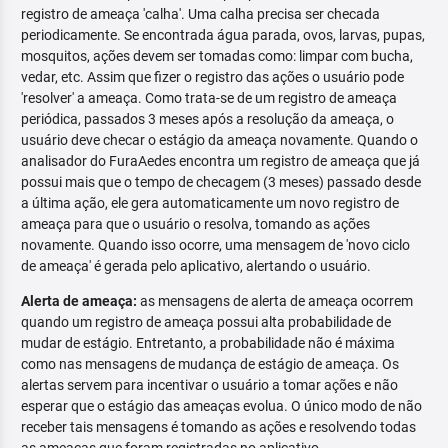
registro de ameaça 'calha'. Uma calha precisa ser checada
periodicamente. Se encontrada água parada, ovos, larvas, pupas,
mosquitos, ações devem ser tomadas como: limpar com bucha,
vedar, etc. Assim que fizer o registro das ações o usuário pode
'resolver' a ameaça. Como trata-se de um registro de ameaça
periódica, passados 3 meses após a resolução da ameaça, o
usuário deve checar o estágio da ameaça novamente. Quando o
analisador do FuraAedes encontra um registro de ameaça que já
possui mais que o tempo de checagem (3 meses) passado desde
a última ação, ele gera automaticamente um novo registro de
ameaça para que o usuário o resolva, tomando as ações
novamente. Quando isso ocorre, uma mensagem de 'novo ciclo
de ameaça' é gerada pelo aplicativo, alertando o usuário.
Alerta de ameaça:
as mensagens de alerta de ameaça ocorrem
quando um registro de ameaça possui alta probabilidade de
mudar de estágio. Entretanto, a probabilidade não é máxima
como nas mensagens de mudança de estágio de ameaça. Os
alertas servem para incentivar o usuário a tomar ações e não
esperar que o estágio das ameaças evolua. O único modo de não
receber tais mensagens é tomando as ações e resolvendo todas