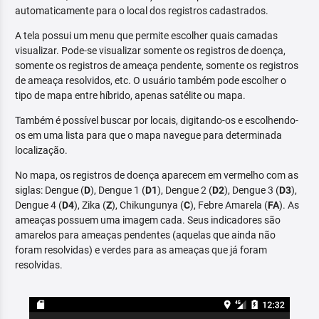
automaticamente para o local dos registros cadastrados.
A tela possui um menu que permite escolher quais camadas
visualizar. Pode-se visualizar somente os registros de doença,
somente os registros de ameaça pendente, somente os registros
de ameaça resolvidos, etc. O usuário também pode escolher o
tipo de mapa entre híbrido, apenas satélite ou mapa.
Também é possível buscar por locais, digitando-os e escolhendo-
os em uma lista para que o mapa navegue para determinada
localização.
No mapa, os registros de doença aparecem em vermelho com as
siglas: Dengue (
D
), Dengue 1 (
D1
), Dengue 2 (
D2
), Dengue 3 (
D3
),
Dengue 4 (
D4
), Zika (
Z
), Chikungunya (
C
), Febre Amarela (
FA
). As
ameaças possuem uma imagem cada. Seus indicadores são
amarelos para ameaças pendentes (aquelas que ainda não
foram resolvidas) e verdes para as ameaças que já foram
resolvidas.