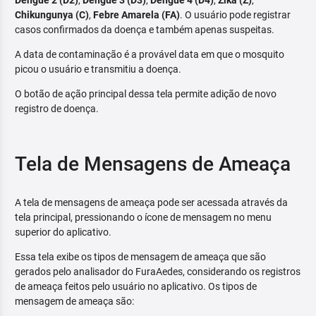
Dengue 2 (D2)
,
Dengue 3 (D3)
,
Dengue 4 (D4)
,
Zika (Z)
,
Chikungunya (C)
,
Febre Amarela (FA)
. O usuário pode registrar
casos confirmados da doença e também apenas suspeitas.
A data de contaminação é a provável data em que o mosquito
picou o usuário e transmitiu a doença.
O botão de ação principal dessa tela permite adição de novo
registro de doença.
Tela de Mensagens de Ameaça
A tela de mensagens de ameaça pode ser acessada através da
tela principal, pressionando o ícone de mensagem no menu
superior do aplicativo.
Essa tela exibe os tipos de mensagem de ameaça que são
gerados pelo analisador do FuraAedes, considerando os registros
de ameaça feitos pelo usuário no aplicativo. Os tipos de
mensagem de ameaça são: