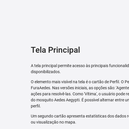
Tela Principal
A tela principal permite acesso às principais funcional
disponibilizados.
O elemento mais visível na tela é o cartão de Perfil. O P
FuraAedes. Nas versões iniciais, as opções são: 'Agente'
ações para resolvê-las. Como 'Vítima', o usuário pode 
do mosquito Aedes Aegypti. É possível alternar entre u
perfil.
Um segundo cartão apresenta estatísticas dos dados r
ou visualização no mapa.