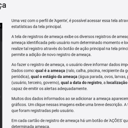
ça
Uma vez com o perfil de 'Agente', é possível acessar essa tela atr
estatísticas da tela principal.
A tela de registros de ameaça exibe os diversos registros de ame
ameaça identificada pelo usuário num determinado momento e loc
realize tal registro através do botão de ação principal na tela prin
permite a adição de novo registro de ameaça.
Ao fazer o registro de ameaça, o usuário deve informar dados imp
Dados como:
qual é a ameaça
(ralo, calha, piscina, recipiente da g
periódica),
qual o estágio da ameaça
(água parada, ovos, larvas,
(usuário, terceiro, governo),
qual a data do registro
, a
localização
capaz de emitir os alertas adequadamente.
Muitos dos dados informados ao se adicionar a ameaça aparecem 
gráficos. Um clique nessas imagens exibe uma breve descrição. A
que foram registradas pelo usuário.
Em cada cartão de registro de ameaça há um botão de 'AÇÕES' que 
determinada ameaça.