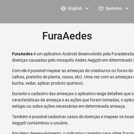
English
Systems
FuraAedes
FuraAedes
é um aplicativo Android desenvolvido pela FuradeiraSo
doenças causadas pelo mosquito Aedes Aegypti em determinado l
Com ele é possível mapear as ameaças de criadouros ou focos do m
calhas, pratinho de planta, vasos, etc). Uma vez com as ameaças 
bucha, vedar, aplicar produto químico).
Durante o cadastro das ameaças o aplicativo exige detalhes que s
características da ameaça e as ações que foram tomadas, o aplica
estágio ou sobre ações necessárias em determinada ameaça.
Também é possível cadastrar casos de doenças e mapear os loca
Aegypti contaminou o usuário.
Em pleno desenvolvimento, o aplicativo caminha para obter funcio