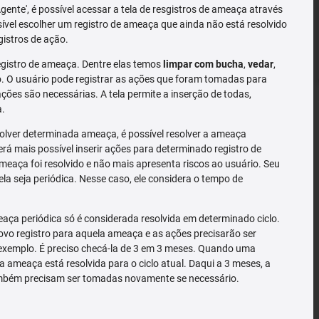
'Agente', é possível acessar a tela de resgistros de ameaça através
sível escolher um registro de ameaça que ainda não está resolvido
gistros de ação.
gistro de ameaça. Dentre elas temos
limpar com bucha
,
vedar
,
 O usuário pode registrar as ações que foram tomadas para
ões são necessárias. A tela permite a inserção de todas,
a.
solver determinada ameaça, é possível resolver a ameaça
rá mais possível inserir ações para determinado registro de
meaça foi resolvido e não mais apresenta riscos ao usuário. Seu
la seja periódica. Nesse caso, ele considera o tempo de
ça periódica só é considerada resolvida em determinado ciclo.
o registro para aquela ameaça e as ações precisarão ser
exemplo. É preciso checá-la de 3 em 3 meses. Quando uma
a ameaça está resolvida para o ciclo atual. Daqui a 3 meses, a
mbém precisam ser tomadas novamente se necessário.