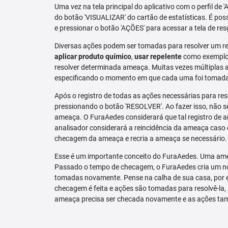
Uma vez na tela principal do aplicativo com o perfil de 
do botão 'VISUALIZAR' do cartão de estatísticas. É pos
e pressionar o botão 'AÇÕES' para acessar a tela de res
Diversas ações podem ser tomadas para resolver um re
aplicar produto químico
,
usar repelente
como exemplo.
resolver determinada ameaça. Muitas vezes múltiplas aç
especificando o momento em que cada uma foi tomad
Após o registro de todas as ações necessárias para re
pressionando o botão 'RESOLVER'. Ao fazer isso, não se
ameaça. O FuraAedes considerará que tal registro de a
analisador considerará a reincidência da ameaça caso e
checagem da ameaça e recria a ameaça se necessário.
Esse é um importante conceito do FuraAedes. Uma amea
Passado o tempo de checagem, o FuraAedes cria um nov
tomadas novamente. Pense na calha de sua casa, por 
checagem é feita e ações são tomadas para resolvê-la, 
ameaça precisa ser checada novamente e as ações ta