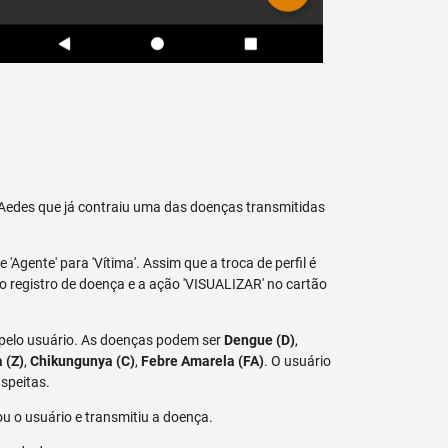
raAedes que já contraiu uma das doenças transmitidas
 'Agente' para 'Vítima'. Assim que a troca de perfil é
vo registro de doença e a ação 'VISUALIZAR' no cartão
 pelo usuário. As doenças podem ser
Dengue (D)
,
a (Z)
,
Chikungunya (C)
,
Febre Amarela (FA)
. O usuário
speitas.
u o usuário e transmitiu a doença.