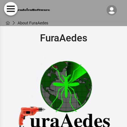
About FuraAedes
FuraAedes