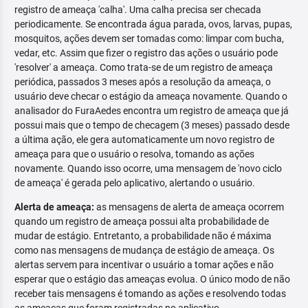
registro de ameaça 'calha'. Uma calha precisa ser checada
periodicamente. Se encontrada água parada, ovos, larvas, pupas,
mosquitos, ações devem ser tomadas como: limpar com bucha,
vedar, etc. Assim que fizer o registro das ações o usuário pode
'resolver' a ameaça. Como trata-se de um registro de ameaça
periódica, passados 3 meses após a resolução da ameaça, o
usuário deve checar o estágio da ameaça novamente. Quando o
analisador do FuraAedes encontra um registro de ameaça que já
possui mais que o tempo de checagem (3 meses) passado desde
a última ação, ele gera automaticamente um novo registro de
ameaça para que o usuário o resolva, tomando as ações
novamente. Quando isso ocorre, uma mensagem de 'novo ciclo
de ameaça' é gerada pelo aplicativo, alertando o usuário.
Alerta de ameaça:
as mensagens de alerta de ameaça ocorrem
quando um registro de ameaça possui alta probabilidade de
mudar de estágio. Entretanto, a probabilidade não é máxima
como nas mensagens de mudança de estágio de ameaça. Os
alertas servem para incentivar o usuário a tomar ações e não
esperar que o estágio das ameaças evolua. O único modo de não
receber tais mensagens é tomando as ações e resolvendo todas