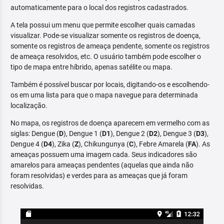
automaticamente para o local dos registros cadastrados.
A tela possui um menu que permite escolher quais camadas
visualizar. Pode-se visualizar somente os registros de doença,
somente os registros de ameaça pendente, somente os registros
de ameaça resolvidos, etc. O usuário também pode escolher o
tipo de mapa entre híbrido, apenas satélite ou mapa.
Também é possível buscar por locais, digitando-os e escolhendo-
os em uma lista para que o mapa navegue para determinada
localização.
No mapa, os registros de doença aparecem em vermelho com as
siglas: Dengue (
D
), Dengue 1 (
D1
), Dengue 2 (
D2
), Dengue 3 (
D3
),
Dengue 4 (
D4
), Zika (
Z
), Chikungunya (
C
), Febre Amarela (
FA
). As
ameaças possuem uma imagem cada. Seus indicadores são
amarelos para ameaças pendentes (aquelas que ainda não
foram resolvidas) e verdes para as ameaças que já foram
resolvidas.