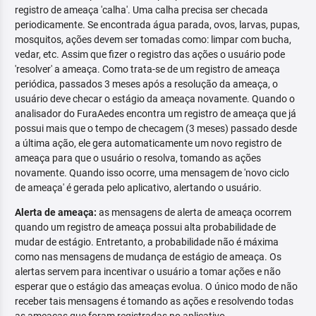
registro de ameaça 'calha'. Uma calha precisa ser checada
periodicamente. Se encontrada água parada, ovos, larvas, pupas,
mosquitos, ações devem ser tomadas como: limpar com bucha,
vedar, etc. Assim que fizer o registro das ações o usuário pode
'resolver' a ameaça. Como trata-se de um registro de ameaça
periódica, passados 3 meses após a resolução da ameaça, o
usuário deve checar o estágio da ameaça novamente. Quando o
analisador do FuraAedes encontra um registro de ameaça que já
possui mais que o tempo de checagem (3 meses) passado desde
a última ação, ele gera automaticamente um novo registro de
ameaça para que o usuário o resolva, tomando as ações
novamente. Quando isso ocorre, uma mensagem de 'novo ciclo
de ameaça' é gerada pelo aplicativo, alertando o usuário.
Alerta de ameaça:
as mensagens de alerta de ameaça ocorrem
quando um registro de ameaça possui alta probabilidade de
mudar de estágio. Entretanto, a probabilidade não é máxima
como nas mensagens de mudança de estágio de ameaça. Os
alertas servem para incentivar o usuário a tomar ações e não
esperar que o estágio das ameaças evolua. O único modo de não
receber tais mensagens é tomando as ações e resolvendo todas