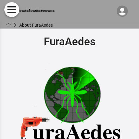
About FuraAedes
FuraAedes