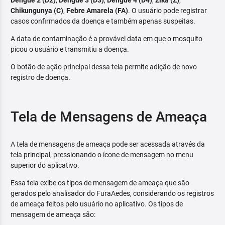
Dengue 2 (D2)
,
Dengue 3 (D3)
,
Dengue 4 (D4)
,
Zika (Z)
,
Chikungunya (C)
,
Febre Amarela (FA)
. O usuário pode registrar
casos confirmados da doença e também apenas suspeitas.
A data de contaminação é a provável data em que o mosquito
picou o usuário e transmitiu a doença.
O botão de ação principal dessa tela permite adição de novo
registro de doença.
Tela de Mensagens de Ameaça
A tela de mensagens de ameaça pode ser acessada através da
tela principal, pressionando o ícone de mensagem no menu
superior do aplicativo.
Essa tela exibe os tipos de mensagem de ameaça que são
gerados pelo analisador do FuraAedes, considerando os registros
de ameaça feitos pelo usuário no aplicativo. Os tipos de
mensagem de ameaça são: