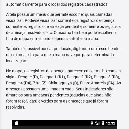
automaticamente para o local dos registros cadastrados.
A tela possui um menu que permite escolher quais camadas
visualizar. Pode-se visualizar somente os registros de doença,
somente os registros de ameaça pendente, somente os registros
de ameaça resolvidos, etc. O usuário também pode escolher o
tipo de mapa entre híbrido, apenas satélite ou mapa.
Também é possível buscar por locais, digitando-os e escolhendo-
os em uma lista para que o mapa navegue para determinada
localização.
No mapa, os registros de doença aparecem em vermelho com as
siglas: Dengue (
D
), Dengue 1 (
D1
), Dengue 2 (
D2
), Dengue 3 (
D3
),
Dengue 4 (
D4
), Zika (
Z
), Chikungunya (
C
), Febre Amarela (
FA
). As
ameaças possuem uma imagem cada. Seus indicadores são
amarelos para ameaças pendentes (aquelas que ainda não
foram resolvidas) e verdes para as ameaças que já foram
resolvidas.