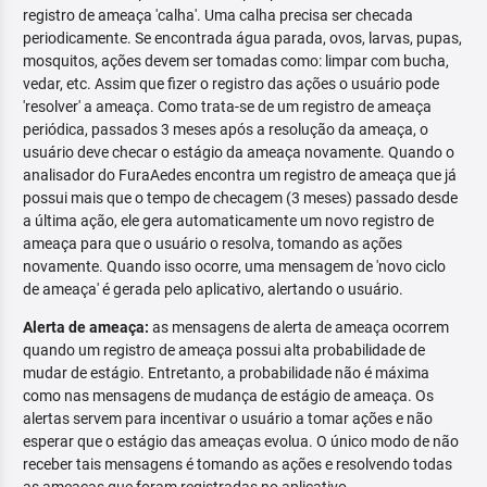
registro de ameaça 'calha'. Uma calha precisa ser checada
periodicamente. Se encontrada água parada, ovos, larvas, pupas,
mosquitos, ações devem ser tomadas como: limpar com bucha,
vedar, etc. Assim que fizer o registro das ações o usuário pode
'resolver' a ameaça. Como trata-se de um registro de ameaça
periódica, passados 3 meses após a resolução da ameaça, o
usuário deve checar o estágio da ameaça novamente. Quando o
analisador do FuraAedes encontra um registro de ameaça que já
possui mais que o tempo de checagem (3 meses) passado desde
a última ação, ele gera automaticamente um novo registro de
ameaça para que o usuário o resolva, tomando as ações
novamente. Quando isso ocorre, uma mensagem de 'novo ciclo
de ameaça' é gerada pelo aplicativo, alertando o usuário.
Alerta de ameaça:
as mensagens de alerta de ameaça ocorrem
quando um registro de ameaça possui alta probabilidade de
mudar de estágio. Entretanto, a probabilidade não é máxima
como nas mensagens de mudança de estágio de ameaça. Os
alertas servem para incentivar o usuário a tomar ações e não
esperar que o estágio das ameaças evolua. O único modo de não
receber tais mensagens é tomando as ações e resolvendo todas