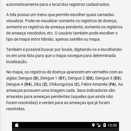
automaticamente para o local dos registros cadastrados.
A tela possui um menu que permite escolher quais camadas
visualizar. Pode-se visualizar somente os registros de doença,
somente os registros de ameaça pendente, somente os registros
de ameaça resolvidos, etc. O usuário também pode escolher o
tipo de mapa entre híbrido, apenas satélite ou mapa.
Também é possível buscar por locais, digitando-os e escolhendo-
os em uma lista para que o mapa navegue para determinada
localização.
No mapa, os registros de doença aparecem em vermelho com as
siglas: Dengue (
D
), Dengue 1 (
D1
), Dengue 2 (
D2
), Dengue 3 (
D3
),
Dengue 4 (
D4
), Zika (
Z
), Chikungunya (
C
), Febre Amarela (
FA
). As
ameaças possuem uma imagem cada. Seus indicadores são
amarelos para ameaças pendentes (aquelas que ainda não
foram resolvidas) e verdes para as ameaças que já foram
resolvidas.