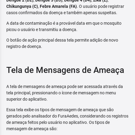
Dengue 2 (D2)
,
Dengue 3 (D3)
,
Dengue 4 (D4)
,
Zika (Z)
,
Chikungunya (C)
,
Febre Amarela (FA)
. O usuário pode registrar
casos confirmados da doença e também apenas suspeitas.
A data de contaminação é a provável data em que o mosquito
picou o usuário e transmitiu a doença.
O botão de ação principal dessa tela permite adição de novo
registro de doença.
Tela de Mensagens de Ameaça
A tela de mensagens de ameaça pode ser acessada através da
tela principal, pressionando o ícone de mensagem no menu
superior do aplicativo.
Essa tela exibe os tipos de mensagem de ameaça que são
gerados pelo analisador do FuraAedes, considerando os registros
de ameaça feitos pelo usuário no aplicativo. Os tipos de
mensagem de ameaça são: