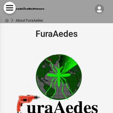
About FuraAedes
FuraAedes