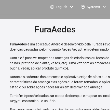
English
Systems
FuraAedes
FuraAedes
é um aplicativo Android desenvolvido pela FuradeiraSo
doenças causadas pelo mosquito Aedes Aegypti em determinado l
Com ele é possível mapear as ameaças de criadouros ou focos do m
calhas, pratinho de planta, vasos, etc). Uma vez com as ameaças 
bucha, vedar, aplicar produto químico).
Durante o cadastro das ameaças o aplicativo exige detalhes que s
características da ameaça e as ações que foram tomadas, o aplica
estágio ou sobre ações necessárias em determinada ameaça.
Também é possível cadastrar casos de doenças e mapear os loca
Aegypti contaminou o usuário.
Em pleno desenvolvimento, o aplicativo caminha para obter funcio