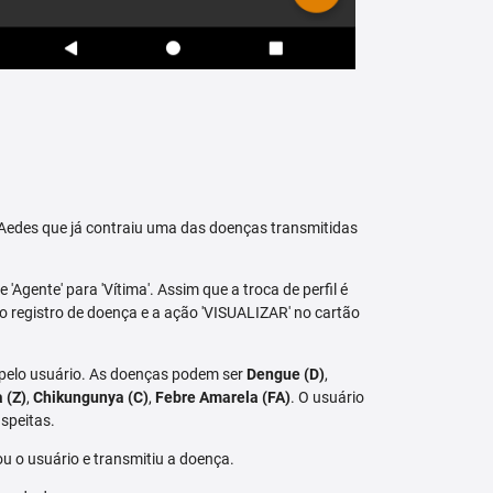
raAedes que já contraiu uma das doenças transmitidas
 'Agente' para 'Vítima'. Assim que a troca de perfil é
vo registro de doença e a ação 'VISUALIZAR' no cartão
 pelo usuário. As doenças podem ser
Dengue (D)
,
a (Z)
,
Chikungunya (C)
,
Febre Amarela (FA)
. O usuário
speitas.
u o usuário e transmitiu a doença.