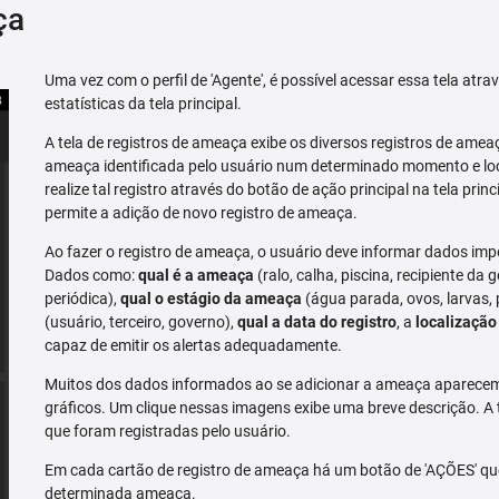
ça
Uma vez com o perfil de 'Agente', é possível acessar essa tela atr
estatísticas da tela principal.
A tela de registros de ameaça exibe os diversos registros de ame
ameaça identificada pelo usuário num determinado momento e loc
realize tal registro através do botão de ação principal na tela prin
permite a adição de novo registro de ameaça.
Ao fazer o registro de ameaça, o usuário deve informar dados imp
Dados como:
qual é a ameaça
(ralo, calha, piscina, recipiente da g
periódica),
qual o estágio da ameaça
(água parada, ovos, larvas,
(usuário, terceiro, governo),
qual a data do registro
, a
localização
capaz de emitir os alertas adequadamente.
Muitos dos dados informados ao se adicionar a ameaça aparecem 
gráficos. Um clique nessas imagens exibe uma breve descrição. A
que foram registradas pelo usuário.
Em cada cartão de registro de ameaça há um botão de 'AÇÕES' que 
determinada ameaça.