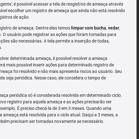
'Agente', é possível acessar a tela de resgistros de ameaça através
sível escolher um registro de ameaça que ainda não está resolvido
gistros de ação.
gistro de ameaça. Dentre elas temos
limpar com bucha
,
vedar
,
 O usuário pode registrar as ações que foram tomadas para
ões são necessárias. A tela permite a inserção de todas,
a.
solver determinada ameaça, é possível resolver a ameaça
rá mais possível inserir ações para determinado registro de
meaça foi resolvido e não mais apresenta riscos ao usuário. Seu
la seja periódica. Nesse caso, ele considera o tempo de
ça periódica só é considerada resolvida em determinado ciclo.
o registro para aquela ameaça e as ações precisarão ser
exemplo. É preciso checá-la de 3 em 3 meses. Quando uma
a ameaça está resolvida para o ciclo atual. Daqui a 3 meses, a
mbém precisam ser tomadas novamente se necessário.