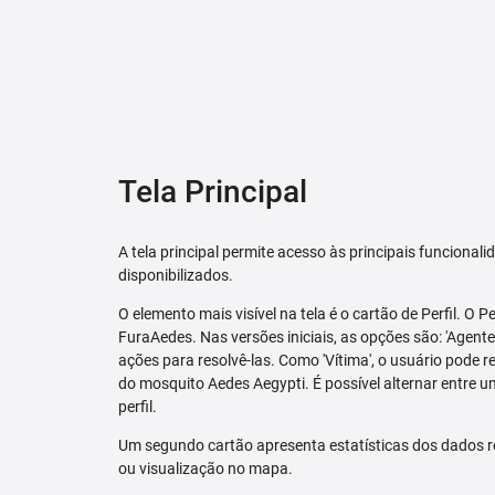
Tela Principal
A tela principal permite acesso às principais funcional
disponibilizados.
O elemento mais visível na tela é o cartão de Perfil. O P
FuraAedes. Nas versões iniciais, as opções são: 'Agente'
ações para resolvê-las. Como 'Vítima', o usuário pode 
do mosquito Aedes Aegypti. É possível alternar entre u
perfil.
Um segundo cartão apresenta estatísticas dos dados r
ou visualização no mapa.