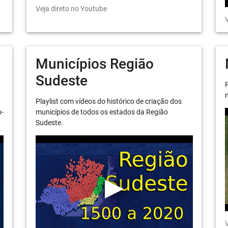
Veja direto no Youtube
V
Municípios Região
Sudeste
P
m
Playlist com vídeos do histórico de criação dos
o-
municípios de todos os estados da Região
Sudeste.
V