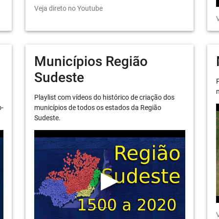
Veja direto no Youtube
V
Municípios Região
Sudeste
P
m
Playlist com vídeos do histórico de criação dos
o-
municípios de todos os estados da Região
Sudeste.
V