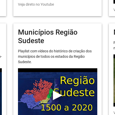
Veja direto no Youtube
V
Municípios Região
Sudeste
P
m
Playlist com vídeos do histórico de criação dos
o-
municípios de todos os estados da Região
Sudeste.
V