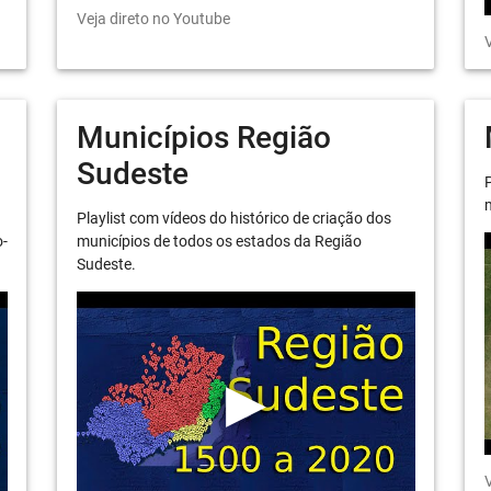
Veja direto no Youtube
V
Municípios Região
Sudeste
P
m
Playlist com vídeos do histórico de criação dos
o-
municípios de todos os estados da Região
Sudeste.
V