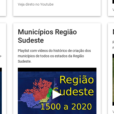
Veja direto no Youtube
V
Municípios Região
Sudeste
P
m
Playlist com vídeos do histórico de criação dos
o-
municípios de todos os estados da Região
Sudeste.
V